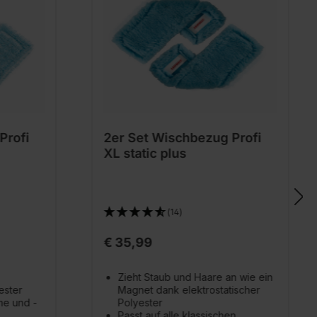
Profi
2er Set Wischbezug Profi
XL static plus
(14)
€ 35,99
Zieht Staub und Haare an wie ein
ester
Magnet dank elektrostatischer
me und -
Polyester
Passt auf alle klassischen