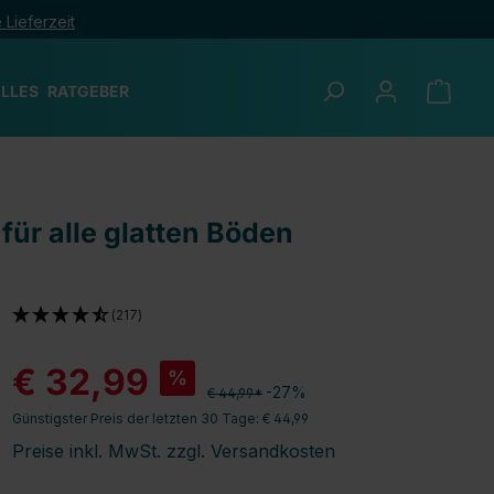
 Lieferzeit
LLES
RATGEBER
für alle glatten Böden
(217)
€ 32,99
%
-27%
€ 44,99*
Günstigster Preis der letzten 30 Tage: € 44,99
Preise inkl. MwSt. zzgl. Versandkosten