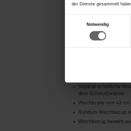
der Dienste gesammelt haben
Gründliche Reinigung v
Langlebiger und nachha
Einwilligungsauswahl
Porentiefe Reinigung a
Notwendig
Borsten
Bodenwischer Profi XL m
Reinigung in Schlangen
Schwer erreichbare Ste
Lösen des Wischbezugs 
Stiel mit Click-Verbind
Separat erhältliche Wi
dem Schmutzwasser
Wischbreite von 42 cm 
Rundum-Wischbezug rein
Wischbezug besteht au