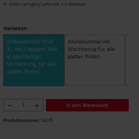
Sofort verfügbar, Lieferzeit: 3-5 Werktage
Varianten
Bodenwischer Profi
Aluminiumstiel mit
Tele
XL mit 3-teiligem Stiel
Wischbezug für alle
Wisc
in nachhaltiger
glatten Böden
glat
Verpackung, für alle
glatten Böden
Produkt Anzahl: Gib den gewünschten 
In den Warenkorb
Produktnummer:
55019