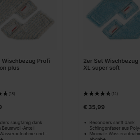
t Wischbezug Profi
2er Set Wischbezug 
on plus
XL super soft
(18)
(14)
9
€ 35,99
ders saugfähig dank
Besonders sanft dank
 Baumwoll-Anteil
Schlingenfaser aus Poly
Wasseraufnahme und -
Minimale Wasseraufnah
be
abgabe