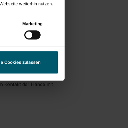
Webseite weiterhin nutzen.
er Waschmaschine waschbar
rofaser und erhöhten
Marketing
 werden
le Cookies zulassen
inierbar
n Kontakt der Hände mit