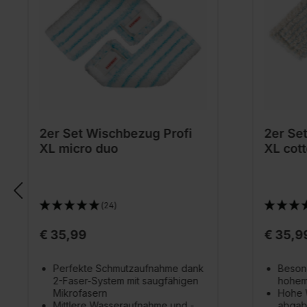
2er Set Wischbezug Profi
2er Se
XL micro duo
XL cott
(24)
€ 35,99
€ 35,9
Perfekte Schmutzaufnahme dank
Beson
2-Faser-System mit saugfähigen
hohem
Mikrofasern
Hohe 
Mittlere Wasseraufnahme und -
abga