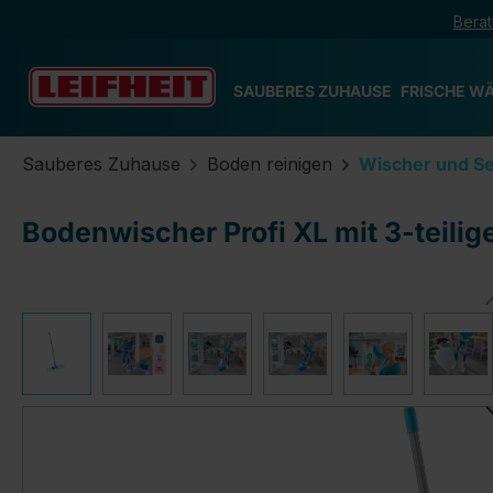
Berat
m Hauptinhalt springen
Zur Suche springen
Zur Hauptnavigation springen
SAUBERES ZUHAUSE
FRISCHE W
Sauberes Zuhause
Boden reinigen
Wischer und Se
Bodenwischer Profi XL mit 3-teilig
Bildergalerie überspringen