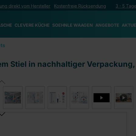
ung direkt vom Hersteller
Kostenfreie Rücksendung
3 - 5 Tage
ÄSCHE
CLEVERE KÜCHE
SOEHNLE WAAGEN
ANGEBOTE
AKTUE
ts
em Stiel in nachhaltiger Verpackung, 