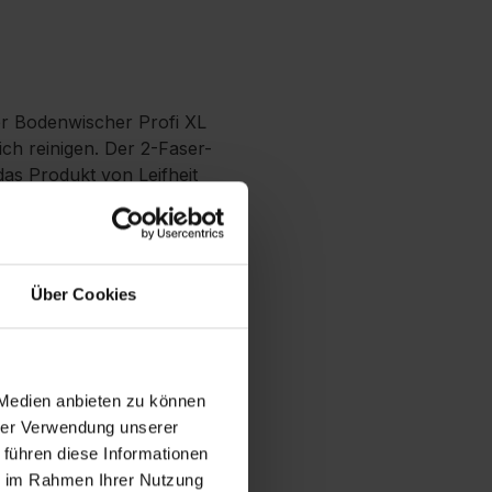
Der Bodenwischer Profi XL
ich reinigen. Der 2-Faser-
as Produkt von Leifheit
r Maschine waschen, ohne
handelt, reinigt dieser
 einfach per Fußklick ohne
fi XL, mit deren Hilfe der
Über Cookies
nn. So kommen die Hände
k, dass die Reinigung in
winkelbaren Gelenk
rreichbaren Stellen wie
 Medien anbieten zu können
 Stahlstiel
hrer Verwendung unserer
n Click-System-Produkten
 führen diese Informationen
ie im Rahmen Ihrer Nutzung