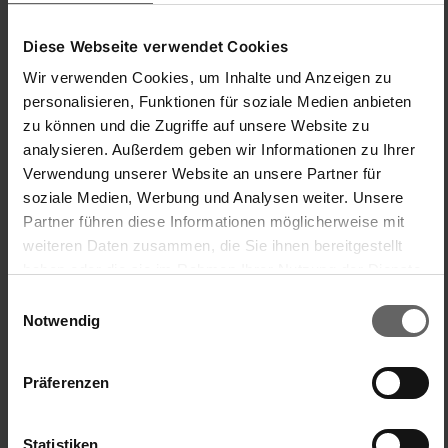
Tp
Diese Webseite verwendet Cookies
Verified Customer
Wir verwenden Cookies, um Inhalte und Anzeigen zu
Truusje poetst
personalisieren, Funktionen für soziale Medien anbieten
zu können und die Zugriffe auf unsere Website zu
analysieren. Außerdem geben wir Informationen zu Ihrer
goede dweil
Verwendung unserer Website an unsere Partner für
Wischbezug Profi XL, speziell für den Außenbereich
soziale Medien, Werbung und Analysen weiter. Unsere
De dweil heb ik gebruikt voor het terras. Deze dweil neemt 
Partner führen diese Informationen möglicherweise mit
veel vuil op.
weiteren Daten zusammen, die Sie ihnen bereitgestellt
haben oder die sie im Rahmen Ihrer Nutzung der Dienste
Einfache Handhabung/Bedienung
Preis-/Leistungsverhältnis
gesammelt haben. Sie geben Einwilligung zu unseren
Einwilligungsauswahl
1
5
1
5
Cookies, wenn Sie unsere Webseite weiterhin nutzen.
Notwendig
quality d'produit
1
5
Präferenzen
War diese Bewertung hilfreich?
Ja
Melden
Teilen
vor 2 Jahren
Statistiken