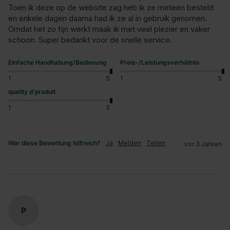
Toen ik deze op de website zag heb ik ze meteen besteld 
en enkele dagen daarna had ik ze al in gebruik genomen. 
Omdat het zo fijn werkt maak ik met veel plezier en vaker 
schoon. Super bedankt voor de snelle service.
Einfache Handhabung/Bedienung
Preis-/Leistungsverhältnis
1
5
1
5
quality d'produit
1
5
War diese Bewertung hilfreich?
Ja
Melden
Teilen
vor 3 Jahren
P