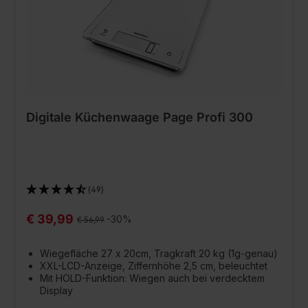
Digitale Küchenwaage Page Profi 300
(49)
€ 39,99
Regulärer Preis:
-30%
€ 56,99
Wiegefläche 27 x 20cm, Tragkraft 20 kg (1g-genau)
XXL-LCD-Anzeige, Ziffernhöhe 2,5 cm, beleuchtet
Mit HOLD-Funktion: Wiegen auch bei verdecktem
Display