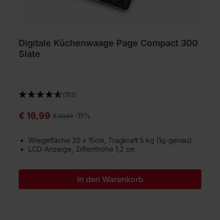
Digitale Küchenwaage Page Compact 300
Slate
(152)
€ 16,99
Regulärer Preis:
-19%
€ 20,99
Wiegefläche 20 x 15cm, Tragkraft 5 kg (1g-genau)
LCD-Anzeige, Ziffernhöhe 1,2 cm
In den Warenkorb