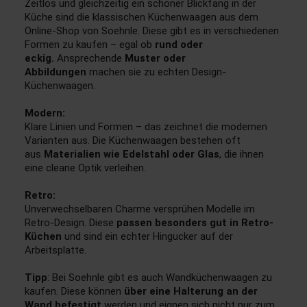
Zeitlos und gleichzeitig ein schöner Blickfang in der
Küche sind die klassischen Küchenwaagen aus dem
Online-Shop von Soehnle. Diese gibt es in verschiedenen
Formen zu kaufen – egal ob
rund oder
eckig.
Ansprechende
Muster oder
Abbildungen
machen sie zu echten Design-
Küchenwaagen.
Modern:
Klare Linien und Formen – das zeichnet die modernen
Varianten aus. Die Küchenwaagen bestehen oft
aus
Materialien wie Edelstahl oder Glas
, die ihnen
eine cleane Optik verleihen.
Retro:
Unverwechselbaren Charme versprühen Modelle im
Retro-Design. Diese
passen besonders gut in Retro-
Küchen
und sind ein echter Hingucker auf der
Arbeitsplatte.
Tipp
: Bei Soehnle gibt es auch Wandküchenwaagen zu
kaufen. Diese können
über eine Halterung an der
Wand befestigt
werden und eignen sich nicht nur zum