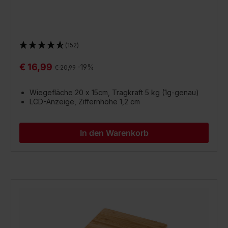
(152)
€ 16,99
Regulärer Preis:
-19%
€ 20,99
Wiegefläche 20 x 15cm, Tragkraft 5 kg (1g-genau)
LCD-Anzeige, Ziffernhöhe 1,2 cm
In den Warenkorb