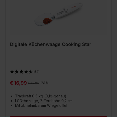
Digitale Küchenwaage Cooking Star
(54)
€ 16,99
Regulärer Preis:
-26%
€ 22,99
Tragkraft 0,5 kg (0,1g-genau)
LCD-Anzeige, Ziffernhöhe 0,9 cm
Mit abnehmbarem Wiegelöffel