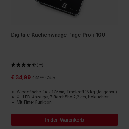
Digitale Küchenwaage Page Profi 100
(29)
€ 34,99
Regulärer Preis:
-24%
€ 45,99
Wiegefläche 24 x 17,5cm, Tragkraft 15 kg (1g-genau)
XL-LED-Anzeige, Ziffernhöhe 2,2 cm, beleuchtet
Mit Timer Funktion
In den Warenkorb