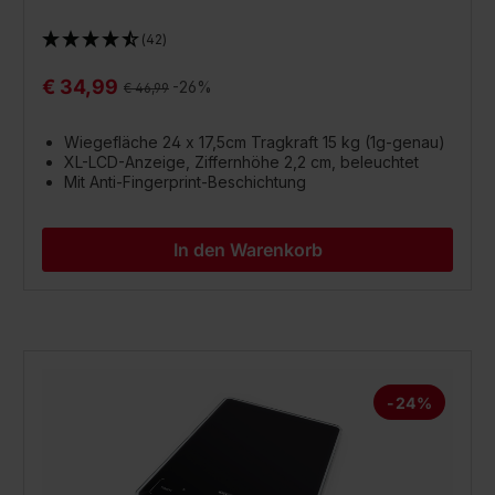
(42)
€ 34,99
Regulärer Preis:
-26%
€ 46,99
Wiegefläche 24 x 17,5cm Tragkraft 15 kg (1g-genau)
XL-LCD-Anzeige, Ziffernhöhe 2,2 cm, beleuchtet
Mit Anti-Fingerprint-Beschichtung
In den Warenkorb
-24%