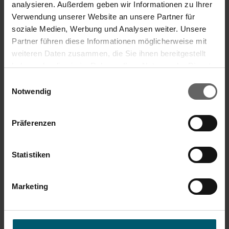
analysieren. Außerdem geben wir Informationen zu Ihrer
€ 24,99
Regulärer Preis:
-19%
€ 30,99
Verwendung unserer Website an unsere Partner für
soziale Medien, Werbung und Analysen weiter. Unsere
Wiegefläche 22x 17cm, Tragkraft 10 kg (1g-genau)
Partner führen diese Informationen möglicherweise mit
LCD-Anzeige, Ziffernhöhe 2 cm
weiteren Daten zusammen, die Sie ihnen bereitgestellt
Fühlbaren Mosaikstruktur auf der Oberfläche
haben oder die sie im Rahmen Ihrer Nutzung der Dienste
gesammelt haben. Sie geben Einwilligung zu unseren
Einwilligungsauswahl
In den Warenkorb
Cookies, wenn Sie unsere Webseite weiterhin nutzen.
Notwendig
Präferenzen
Statistiken
Marketing