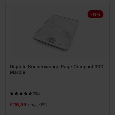
-19%
Digitale Küchenwaage Page Compact 300
Marble
(152)
€ 16,99
Regulärer Preis:
-19%
€ 20,99