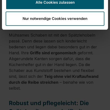
Alle Cookies zulassen
sich mit den Spätzlehobeln aus dem Online-Shop
von Leifheit besonders sauber arbeiten.
Nur notwendige Cookies verwenden
Angenehme Handhabung
Mühsames Schaben ist mit den Spätzlehobeln
passé. Denn diese lassen sich kinderleicht
bedienen und liegen dabei besonders gut in der
Hand. Ihre
Griffe sind ergonomisch
geformt.
Abgerundete Kanten sorgen dafür, dass die
Küchenhelfer gut in der Hand liegen. Da die
Schaber aus Kunststoff bestehen und flexibel
sind, lässt sich der
Teig ohne viel Kraftaufwand
durch die Reibe streichen
– beinahe wie von
selbst.
Robust und pflegeleicht: Die