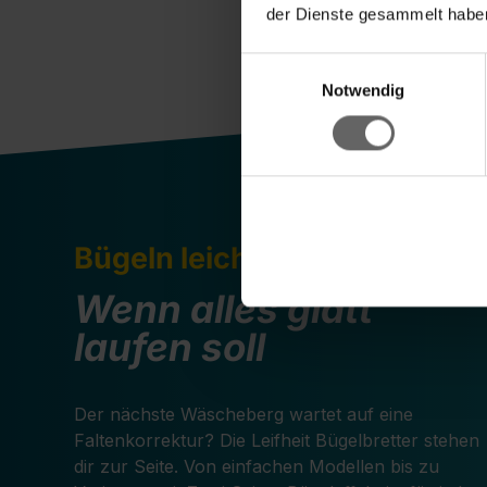
der Dienste gesammelt haben
Einwilligungsauswahl
Notwendig
Bügeln leicht gemacht
Wenn alles glatt
laufen soll
Der nächste Wäscheberg wartet auf eine
Faltenkorrektur? Die Leifheit Bügelbretter stehen
dir zur Seite. Von einfachen Modellen bis zu