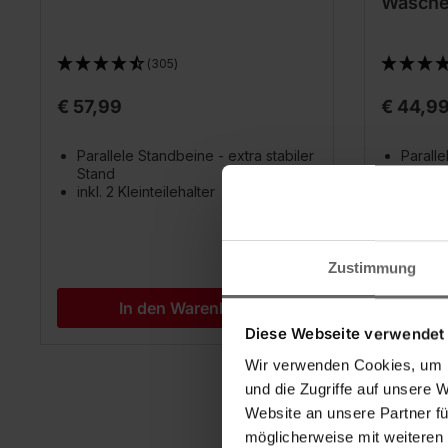
Wäsche
(305)
€ 57,99
€ 44,9
Parallele Standbeine - extra stabiler
Paralle
Stand
Stand
inkl. 2 Kleinteilehalter
Passt 
Inkl. 2 
Zustimmung
In den Warenkorb
Diese Webseite verwendet
Wir verwenden Cookies, um I
und die Zugriffe auf unsere 
Website an unsere Partner fü
möglicherweise mit weiteren