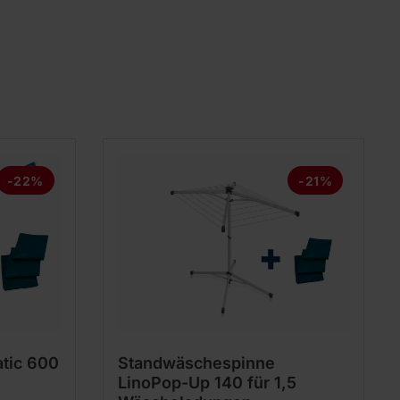
-22%
-21%
tic 600
Standwäschespinne
LinoPop-Up 140 für 1,5