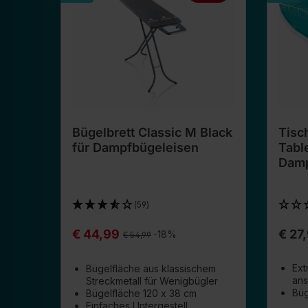
Bügelbrett Classic M Black
Tisc
für Dampfbügeleisen
Tabl
Damp
(59)
€ 44,99
€ 27
Regulärer Preis:
-18%
€ 54,99
Ext
Bügelfläche aus klassischem
ans
Streckmetall für Wenigbügler
Büg
Bügelfläche 120 x 38 cm
Einfaches Untergestell