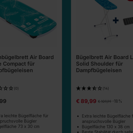
hbügelbrett Air Board
Bügelbrett Air Board L
e Compact für
Solid Shoulder für
fbügeleisen
Dampfbügeleisen
(0)
(14)
,99
€ 89,99
Regulärer Preis:
-18%
€ 109,99
ra leichte Bügelfläche für
Extra leichte Bügelfläche 
pruchsvolle Bügler
anspruchsvolle Bügler
elfläche 73 x 30 cm
Bügelfläche 130 x 38 cm
Beste Stabilität durch sehr