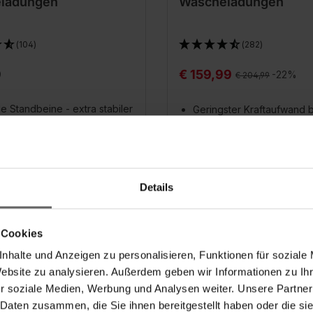
ladungen
Wäscheladungen
(104)
(282)
9
€ 159,99
Regulärer Preis:
-22%
€ 204,99
le Standbeine - extra stabiler
Geringster Kraftaufwand 
Öffnen dank Aufzugseil
aufgeklappt durch Türen
Leichtes Schließen dank 
Kleinteilehalter
Tragarm, ohne Bücken
Automatischer Einzug des
Aufzugseils
Details
In den Warenkorb
In den Warenkor
 Cookies
nhalte und Anzeigen zu personalisieren, Funktionen für soziale
Website zu analysieren. Außerdem geben wir Informationen zu I
r soziale Medien, Werbung und Analysen weiter. Unsere Partner
 Daten zusammen, die Sie ihnen bereitgestellt haben oder die s