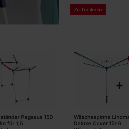
Zu Trocknen
ständer Pegasus 150
Wäschespinne Linoma
im für 1,5
Deluxe Cover für 6