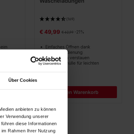
Wäscheladungen
(169)
€ 49,99
Regulärer Preis:
-21%
€ 62,99
beim
Einfaches Öffnen dank
Einhandbedienung
Knopf am
Kompakt zu verstauen
Inkl.Schutzhülle für leichten
Transport
Über Cookies
b
In den Warenkorb
 Medien anbieten zu können
hrer Verwendung unserer
 führen diese Informationen
ie im Rahmen Ihrer Nutzung