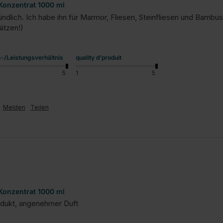
 Konzentrat 1000 ml
gründlich. Ich habe ihn für Marmor, Fliesen, Steinfliesen und Bamb
ätzen!)
s-/Leistungsverhältnis
quality d'produit
5
1
5
Melden
Teilen
 Konzentrat 1000 ml
odukt, angenehmer Duft