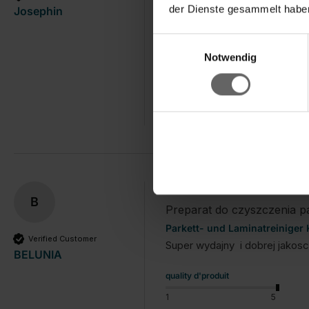
Habe dieses Mittel zum ersten 
der Dienste gesammelt haben
Josephin
Einfache
Einwilligungsauswahl
Handhabung/Bedienung
Prei
Notwendig
1
5
1
War diese Bewertung hilfreich?
Ja
B
Preparat do czyszczenia par
Parkett- und Laminatreiniger
Verified Customer
Super wydajny  i dobrej jakos
BELUNIA
quality d'produit
1
5