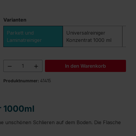
Varianten
Parkett und
Universalreiniger
Kraf
Laminatreiniger
Konzentrat 1000 ml
Produkt Anzahl: Gib den gewünschten 
In den Warenkorb
Produktnummer:
41415
r 1000ml
eine unschönen Schlieren auf dem Boden. Die Flasche