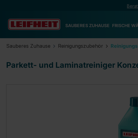
Berat
m Hauptinhalt springen
Zur Suche springen
Zur Hauptnavigation springen
SAUBERES ZUHAUSE
FRISCHE W
Sauberes Zuhause
Reinigungszubehör
Reinigungs
Parkett- und Laminatreiniger Konz
Bildergalerie überspringen