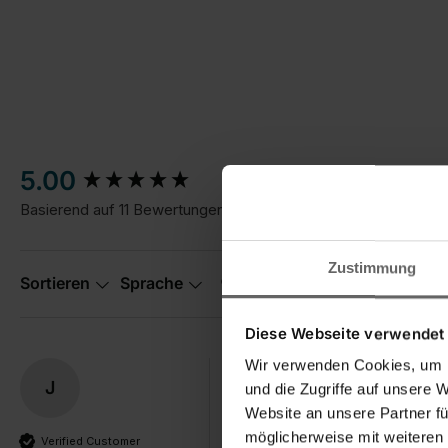
New content loaded
5.00
Basierend auf 11 Bewertungen
Zustimmung
Suchen:
Sortieren
Sprache
Diese Webseite verwendet
Wir verwenden Cookies, um I
J
und die Zugriffe auf unsere 
Klasse !
Website an unsere Partner fü
Parkett- und Laminatreiniger
möglicherweise mit weiteren
Verified Customer