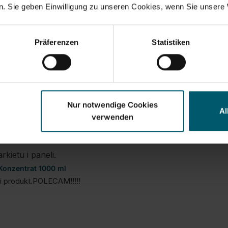
mal bestellt und bin begeistert. Es zieht wirklich keine Schlieren
. Sie geben Einwilligung zu unseren Cookies, wenn Sie unsere 
s-/Leistungsverhältnis
quality d'produit
Präferenzen
Statistiken
5
1
5
Melden
Teilen
Nur notwendige Cookies
Al
verwenden
kietu i paneli.
 Konzentrat 1000 ml
ci produkt.POLECAM!!!!!