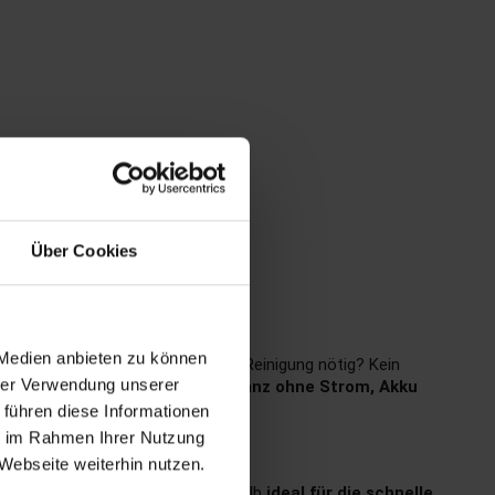
Über Cookies
 Medien anbieten zu können
n? Oder der Badteppich hat eine Reinigung nötig? Kein
hrer Verwendung unserer
ste: Die
Teppichkehrer
kommen
ganz ohne Strom, Akku
 führen diese Informationen
ie im Rahmen Ihrer Nutzung
Webseite weiterhin nutzen.
 die Nase ganz vorn und sind deshalb
ideal für die schnelle