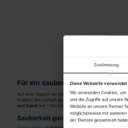
Zustimmung
Für ein sauberes Zuhause: Teppic
Diese Webseite verwendet
Wir verwenden Cookies, um I
Auf dem Teppich vor dem Sofa befinden sich Krümel vom DV
und die Zugriffe auf unsere 
Problem: Bei Leifheit gibt es Hilfe in Form von
Teppichkeh
und Kabel
aus – für höchste Flexibilität.
Website an unsere Partner fü
möglicherweise mit weiteren
Sauberkeit ganz ohne Strom
der Dienste gesammelt haben
Boden reinigen
in Rekordzeit? Die Teppichkehrer aus dem O