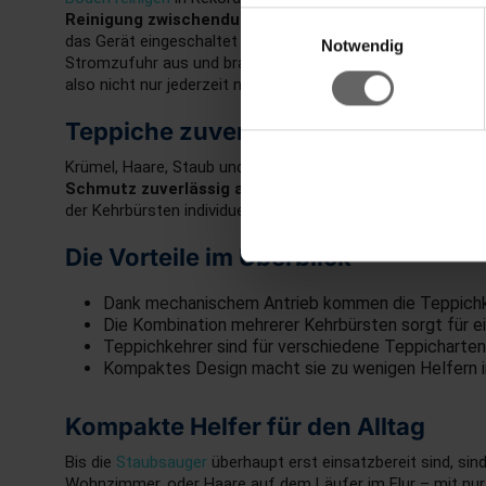
Reinigung zwischendurch
. Im Vergleich zu einem herkö
Einwilligungsauswahl
das Gerät eingeschaltet werden. Denn
der praktische Hau
Notwendig
Stromzufuhr aus und braucht auch nicht geladen werden. Er
also nicht nur jederzeit nutzen, sondern
reinigt die Tepp
Teppiche zuverlässig und gründlich
Krümel, Haare, Staub und Co. auf dem Teppich? Die Teppic
Schmutz zuverlässig aufnehmen
. Geeignet sind die Te
der Kehrbürsten individuell verstellen – je nach Bedarf. Se
Die Vorteile im Überblick
Dank mechanischem Antrieb kommen die Teppichke
Die Kombination mehrerer Kehrbürsten sorgt für ei
Teppichkehrer sind für verschiedene Teppicharten 
Kompaktes Design macht sie zu wenigen Helfern i
Kompakte Helfer für den Alltag
Bis die
Staubsauger
überhaupt erst einsatzbereit sind, sin
Wohnzimmer, oder Haare auf dem Läufer im Flur – mit nur 