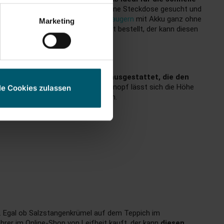
icht erst das Kabel abgewickelt, eine Steckdose gesucht und
 außerdem im Vergleich zu
Staubsaugern
mit Akku ganz ohne
Marketing
r einen Teppichkehrer von Leifheit bestellt, der kann diesen
nd mit
innovativen Kehrbürsten ausgestattet, die den
rig
. Denn über einen großen Drehknopf lässt sich die Höhe
le Cookies zulassen
lassen einfach hin und herschrieben.
ig. Egal ob Salzstangenkrümel auf dem Teppich im
rer im Online-Shop von Leifheit kauft, der kann
diesen