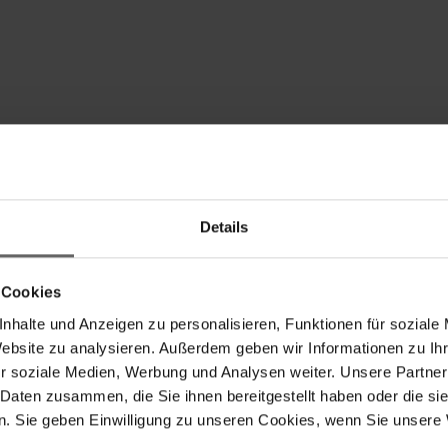
Details
hkehrer bei Leifheit kaufen
 Cookies
nhalte und Anzeigen zu personalisieren, Funktionen für soziale
D-Abend? Der Vierbeiner hat Haare auf dem Läufer im Flur verlore
Website zu analysieren. Außerdem geben wir Informationen zu I
rern, die im Handumdrehen für Sauberkeit sorgen
. Und das Be
r soziale Medien, Werbung und Analysen weiter. Unsere Partner
 Daten zusammen, die Sie ihnen bereitgestellt haben oder die s
. Sie geben Einwilligung zu unseren Cookies, wenn Sie unsere 
nline-Shop von Leifheit haben vor allem in Punkto Geschwindigkeit