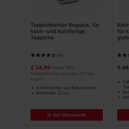
Teppichkehrer Regulus, für
Kehr
hoch- und kurzflorige
für 
Teppiche
glat
(34)
€ 34,99
€ 46
Regulärer Preis:
-26%
€ 46,99
Günstigster Preis der letzten 30 Tage:
€ 46,99
1 
Gu
3 Kehrbürsten aus Naturborsten
Rei
Kehrbreite 22 cm
Keh
In den Warenkorb