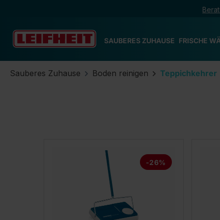
Berat
m Hauptinhalt springen
Zur Suche springen
Zur Hauptnavigation springen
SAUBERES ZUHAUSE
FRISCHE W
Sauberes Zuhause
Boden reinigen
Teppichkehrer
-26%