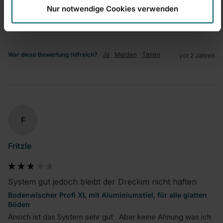
quality d'produit
Nur notwendige Cookies verwenden
1
5
War diese Bewertung hilfreich?
Ja
Melden
Teilen
vor 2 Jahren
F
Fritzle
System gut jedoch bleibt der Dreckim nicht haften
Bodenwischer Profi XL mit Aluminiumstiel, für alle glatten
Böden
Ansich ist das System sehr gut . Aber keine Ahnung was ich 