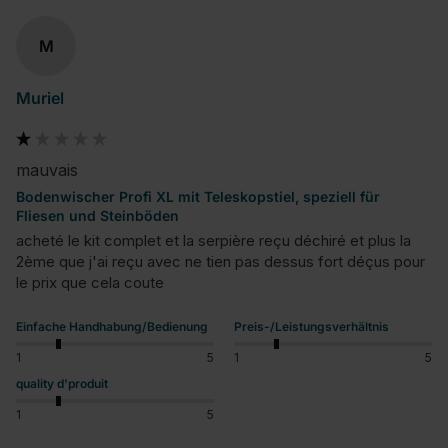
M
Muriel
mauvais
Bodenwischer Profi XL mit Teleskopstiel, speziell für
Fliesen und Steinböden
acheté le kit complet et la serpière reçu déchiré et plus la 
2ème que j'ai reçu avec ne tien pas dessus fort déçus pour 
le prix que cela coute
Einfache Handhabung/Bedienung
Preis-/Leistungsverhältnis
1
5
1
5
quality d'produit
1
5