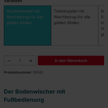
Varianten
Aluminiumstiel mit
Teleskopstiel mit
Bod
Wischbezug für alle
Wischbezug für alle
XL m
glatten Böden
glatten Böden
in 
Ver
gla
Produkt Anzahl: Gib den gewünschten We
In den Warenkorb
Produktnummer:
55045
Der Bodenwischer mit
Fußbedienung