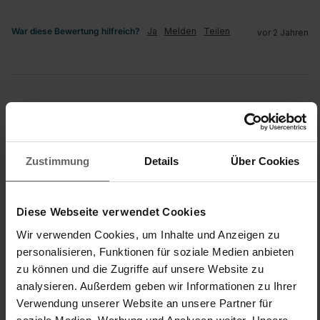
War diese Bewertung hilfreich?
Ja
Melden
Teilen
vor 2 Jahren
D
Zustimmung
Details
Über Cookies
Danydany
Diese Webseite verwendet Cookies
Ottimo
Bodenwischer Profi XL mit Teleskopstiel, für alle glatten
Wir verwenden Cookies, um Inhalte und Anzeigen zu
Böden
personalisieren, Funktionen für soziale Medien anbieten
Io lo sto utilizzando per spolverare: lo utilizzo per le porte , 
zu können und die Zugriffe auf unsere Website zu
armadi e le travi in legno.. Molto pratico e maneggevole..
analysieren. Außerdem geben wir Informationen zu Ihrer
Verwendung unserer Website an unsere Partner für
War diese Bewertung hilfreich?
Ja
Melden
Teilen
vor 2 Jahren