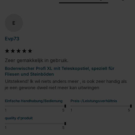
E
Evp73
Zeer gemakkelijk in gebruik.
Bodenwischer Profi XL mit Teleskopstiel, speziell für
Fliesen und Steinböden
Uitstekend! Ik wil niets anders meer , is ook zeer handig als 
je een gewone dweil niet meer kan uitwringen
Einfache Handhabung/Bedienung
Preis-/Leistungsverhältnis
1
5
1
5
quality d'produit
1
5