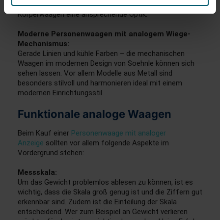
geschwungene Formen verleihen den mechanischen
Körperwaagen eine ansprechende Optik.
Moderne Personenwaagen mit analogem Wiege-
Mechanismus:
Gerade Linien und kühle Farben – die mechanischen
Waagen im modernen Design von Soehnle können sich
sehen lassen. Vor allem Modelle aus Metall sind
besonders stilvoll und harmonieren ideal mit einem
modernen Einrichtungsstil.
Funktionale analoge Waagen
Beim Kauf einer
Personenwaage mit analoger
Anzeige
sollten vor allem folgende Aspekte im
Vordergrund stehen:
Messskala:
Um das Gewicht problemlos ablesen zu können, ist es
wichtig, dass die Skala groß genug ist und die Ziffern gut
erkennbar sind. Zudem ist die Einteilung der Skala
entscheidend. Wer zum Beispiel an Gewicht verlieren