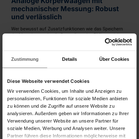
Analoge Körperwaagen mit
mechanischer Messung: Robust
und verlässlich
Wer bewusst auf Zusatzfunktionen wie das Speichern
der Messdaten oder die Darstellung des BMIs verzichten
möchte und auf der Suche nach einer Waage ist, die
sich
völlig unkompliziert bedienen
lässt, für den ist
eine
Personenwaage
, die analog funktioniert, die richtige
Zustimmung
Details
Über Cookies
Wahl. Denn diese zeigt nur das Körpergewicht an. Über
zusätzliche Funktionen wie sie
digitale
Personenwaagen
bieten, verfügt sie nicht.
Die
mechanischen Personenwaagen von
Diese Webseite verwendet Cookies
Soehnle
überzeugen vor allem mit Verlässlichkeit. Denn
sie funktionieren ganz ohne Strom – nur mithilfe des
Wir verwenden Cookies, um Inhalte und Anzeigen zu
klassischen Wiege-Mechanismus. Für perfekte
personalisieren, Funktionen für soziale Medien anbieten
Messergebnisse ist es wichtig, dass die Waage auf
zu können und die Zugriffe auf unsere Website zu
einem festen, ebenen Untergrund steht.
analysieren. Außerdem geben wir Informationen zu Ihrer
Verwendung unserer Website an unsere Partner für
Stilvolle Modelle bei Soehnle
soziale Medien, Werbung und Analysen weiter. Unsere
entdecken
Partner führen diese Informationen möglicherweise mit