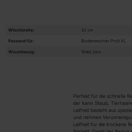
Wischbreite:
42 cm
Passend für:
Bodenwischer Profi XL
Wischbezug:
Static plus
Perfekt für die schnelle R
der kann Staub, Tierhaa
Leifheit besteht aus spezi
und nehmen Verunreinigung
Leifheit für die trockene
Parkett. Damit der Bezug 