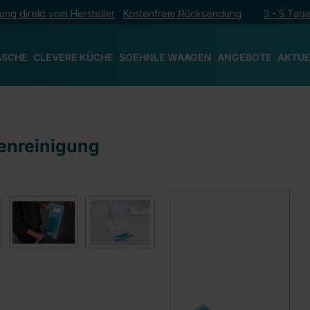
ung direkt vom Hersteller
Kostenfreie Rücksendung
3 - 5 Tage
ÄSCHE
CLEVERE KÜCHE
SOEHNLE WAAGEN
ANGEBOTE
AKTUE
kenreinigung