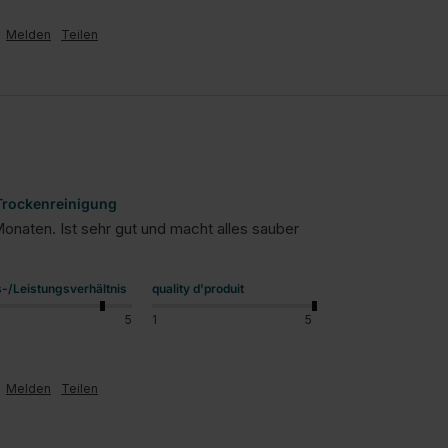
Melden
Teilen
 Trockenreinigung
Monaten. Ist sehr gut und macht alles sauber
s-/Leistungsverhältnis
quality d'produit
5
1
5
Melden
Teilen