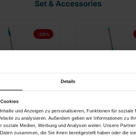
Set & Accessories
-28%
Details
ischer Profi XL mit
Bodenwischer Profi 
 Cookies
pstiel, für alle
3-teiligem Stiel in
n Böden
nachhaltiger Verpac
nhalte und Anzeigen zu personalisieren, Funktionen für soziale
für alle glatten Böde
Website zu analysieren. Außerdem geben wir Informationen zu I
r soziale Medien, Werbung und Analysen weiter. Unsere Partner
(217)
(217)
 Daten zusammen, die Sie ihnen bereitgestellt haben oder die s