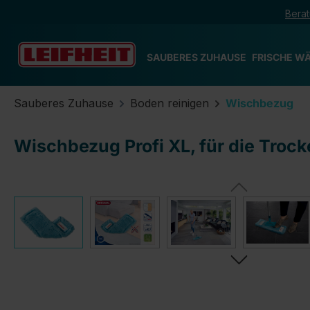
Berat
m Hauptinhalt springen
Zur Suche springen
Zur Hauptnavigation springen
SAUBERES ZUHAUSE
FRISCHE W
Sauberes Zuhause
Boden reinigen
Wischbezug
Wischbezug Profi XL, für die Troc
Bildergalerie überspringen