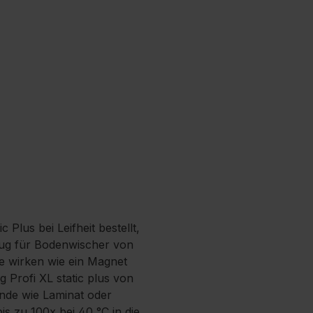
Plus bei Leifheit bestellt,
ug für Bodenwischer von
ese wirken wie ein Magnet
Profi XL static plus von
ünde wie Laminat oder
s zu 100x bei 40 °C in die