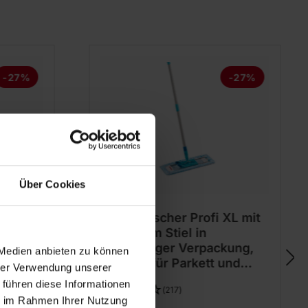
-27%
-27%
Über Cookies
XL mit
Bodenwischer Profi XL mit
3-teiligem Stiel in
kung,
nachhaltiger Verpackung,
 Medien anbieten zu können
n
speziell für Parkett und
hrer Verwendung unserer
Holzböden
 führen diese Informationen
(217)
ie im Rahmen Ihrer Nutzung