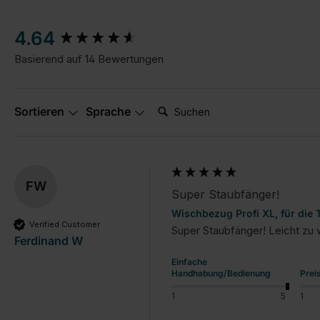
New content loaded
4.64
Basierend auf 14 Bewertungen
Suchen:
Sortieren
Sprache
FW
Super Staubfänger!
Wischbezug Profi XL, für die
Verified Customer
Super Staubfänger! Leicht zu
Ferdinand W
Einfache
Handhabung/Bedienung
Prei
1
5
1