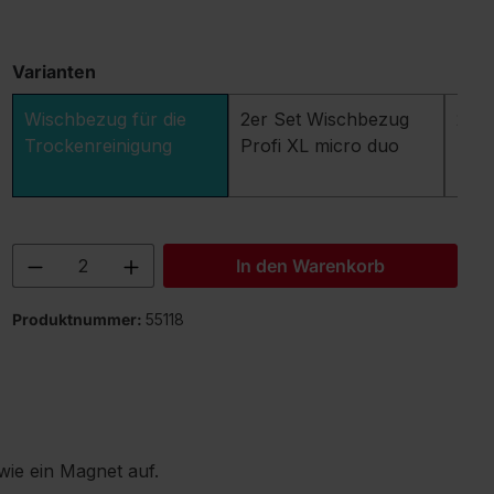
Varianten
Wischbezug für die
2er Set Wischbezug
2er
Trockenreinigung
Profi XL micro duo
Prof
Produkt Anzahl: Gib den gewünschten 
In den Warenkorb
Produktnummer:
55118
wie ein Magnet auf.