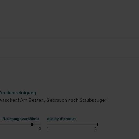
 Trockenreinigung
 waschen! Am Besten, Gebrauch nach Staubsauger!
s-/Leistungsverhältnis
quality d'produit
5
1
5