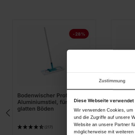
-28%
Zustimmung
Bodenwischer Profi XL mit
Bodenw
Diese Webseite verwendet
Aluminiumstiel, für alle
Telesko
glatten Böden
glatte
Wir verwenden Cookies, um I
und die Zugriffe auf unsere 
Website an unsere Partner fü
(217)
möglicherweise mit weiteren