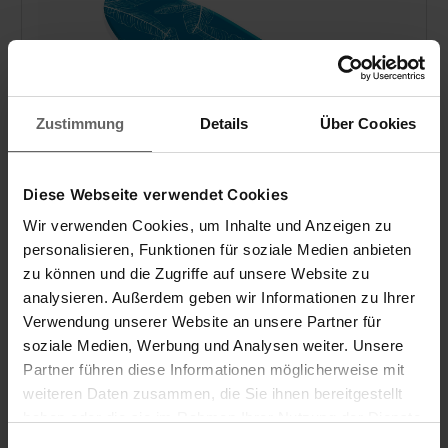
Zustimmung
Details
Über Cookies
Diese Webseite verwendet Cookies
Tisch-Bügelbrettbezug Thermo Reflect für
Wir verwenden Cookies, um Inhalte und Anzeigen zu
Dampfbügeleisen
personalisieren, Funktionen für soziale Medien anbieten
zu können und die Zugriffe auf unsere Website zu
analysieren. Außerdem geben wir Informationen zu Ihrer
(63)
Verwendung unserer Website an unsere Partner für
soziale Medien, Werbung und Analysen weiter. Unsere
€ 15,49
Partner führen diese Informationen möglicherweise mit
weiteren Daten zusammen, die Sie ihnen bereitgestellt
Schnelles Bügeln dank Dampf- und Hitzereflektion
haben oder die sie im Rahmen Ihrer Nutzung der Dienste
Bügelfläche bis 73 x 30 cm
3 mm Polsterung, Schnurzug mit Spannclip
gesammelt haben. Sie geben Einwilligung zu unseren