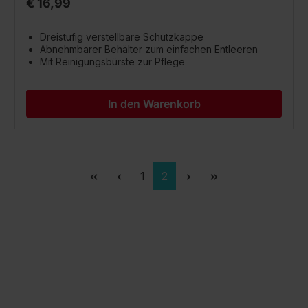
€ 16,99
Dreistufig verstellbare Schutzkappe
Abnehmbarer Behälter zum einfachen Entleeren
Mit Reinigungsbürste zur Pflege
In den Warenkorb
Seite
Seite
1
2