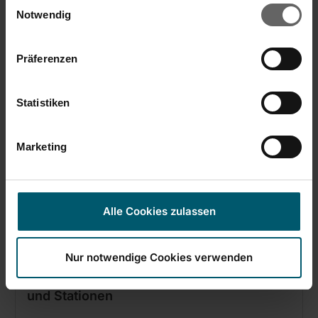
Einwilligungsauswahl
Cookies, wenn Sie unsere Webseite weiterhin nutzen.
Notwendig
In den Warenkorb
Präferenzen
Statistiken
Marketing
Alle Cookies zulassen
Nur notwendige Cookies verwenden
Ärmelbrettbezug für Dampfbügeleisen
und Stationen