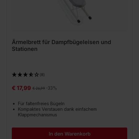
Ärmelbrett für Dampfbügeleisen und
Stationen
(8)
€ 17,99
Regulärer Preis:
-33%
€ 26,99
Für faltenfreies Bügeln
Kompaktes Verstauen dank einfachem
Klappmechanismus
In den Warenkorb