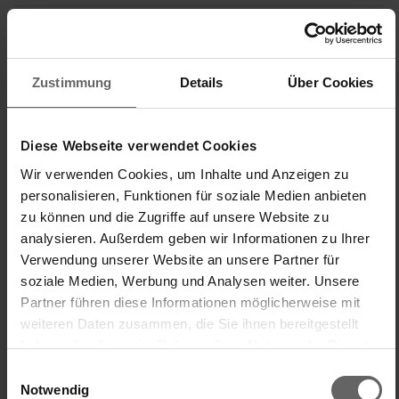
T
Zustimmung
Details
Über Cookies
Verified Customer
Triene
Diese Webseite verwendet Cookies
Wir verwenden Cookies, um Inhalte und Anzeigen zu
personalisieren, Funktionen für soziale Medien anbieten
Sehr zu empfehlen!
zu können und die Zugriffe auf unsere Website zu
Bügelbrettbezug Perfect Steam S/M für
analysieren. Außerdem geben wir Informationen zu Ihrer
Dampfbügelstationen
Verwendung unserer Website an unsere Partner für
Genau Passende Auflage, schnell anzubringen, Artikel genau 
wie beschrieben.
soziale Medien, Werbung und Analysen weiter. Unsere
Partner führen diese Informationen möglicherweise mit
Einfache Handhabung/Bedienung
Preis-/Leistungsverhältnis
weiteren Daten zusammen, die Sie ihnen bereitgestellt
haben oder die sie im Rahmen Ihrer Nutzung der Dienste
1
5
1
5
gesammelt haben. Sie geben Einwilligung zu unseren
Einwilligungsauswahl
quality d'produit
Cookies, wenn Sie unsere Webseite weiterhin nutzen.
Notwendig
1
5