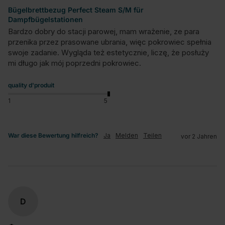
Bügelbrettbezug Perfect Steam S/M für
Dampfbügelstationen
Bardzo dobry do stacji parowej, mam wrażenie, ze para 
przenika przez prasowane ubrania, więc pokrowiec spełnia 
swoje zadanie. Wygląda też estetycznie, liczę, że posłuży 
mi długo jak mój poprzedni pokrowiec.
quality d'produit
1
5
War diese Bewertung hilfreich?
Ja
Melden
Teilen
vor 2 Jahren
D