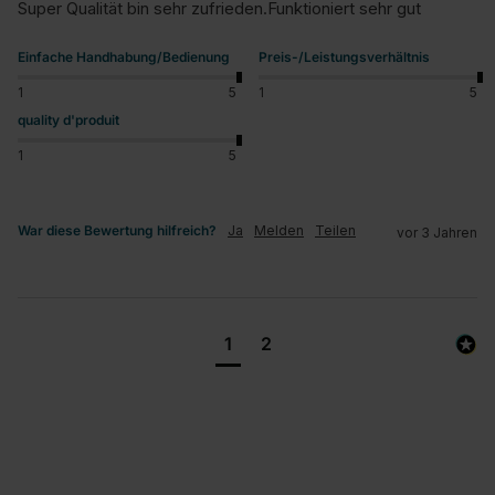
Super Qualität bin sehr zufrieden.Funktioniert sehr gut
Einfache Handhabung/Bedienung
Preis-/Leistungsverhältnis
1
5
1
5
quality d'produit
1
5
War diese Bewertung hilfreich?
Ja
Melden
Teilen
vor 3 Jahren
1
2