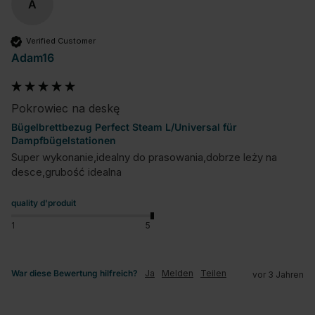
A
Verified Customer
Adam16
Pokrowiec na deskę
Bügelbrettbezug Perfect Steam L/Universal für
Dampfbügelstationen
Super wykonanie,idealny do prasowania,dobrze leży na 
desce,grubość idealna
quality d'produit
1
5
War diese Bewertung hilfreich?
Ja
Melden
Teilen
vor 3 Jahren