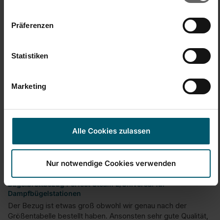
Präferenzen
War diese Bewertung hilfreich?
Ja
Melden
Teilen
vor 2 Jahren
Statistiken
Marketing
I
Verified Customer
Alle Cookies zulassen
Inselkinder
Nur notwendige Cookies verwenden
Etwas zu groß trotz Tabelle
Bügelbrettbezug Perfect Steam L/Universal für
Dampfbügelstationen
Der Bezug ist etwas groß obwohl wir genau nach der 
Größentabelle bestellt haben. Ansonsten sehr gute Qualität, 