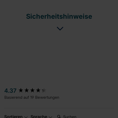
Sicherheitshinweise
New content loaded
4.37
Basierend auf 19 Bewertungen
Suchen:
Sortieren
Sprache