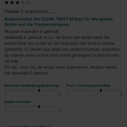
Helaas 2 ergenissen......
Bodenwischer Set CLEAN TWIST M Ergo für alle glatten
Böden und die Trockenreinigung
Nu paar maanden in gebruik.

Makkelijk in gebruik m.u.v. de knop aan einde steel die 
iedere keer los schiet en de mob past niet echt in rotatie 
gedeelte. Er steekt dus altijd een stukje bovenuit, waardoor 
bij roteren water in het rond wordt geslingerd buiten/boven 
de bak.

Dit zijn, voor mij, de enige twee ergenissen. Anders waren 
het absoluut 5 sterren!
Einfache Handhabung/Bedienung
Preis-/Leistungsverhältnis
1
5
1
5
quality d'produit
1
5