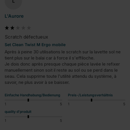
L
L'Aurore
Scratch défectueux
Set Clean Twist M Ergo mobile
Après à peine 30 utilisations le scratch sur la lavette sol ne 
tient plus sur le balai car à force il s'effiloche. 

Je dois donc après presque chaque pièce lavée le refixer 
manuellement sinon soit il reste au sol ou se perd dans le 
seau. Cela supprime toute l'utilité attendu du système, à 
savoir, ne plus avoir à se baisser.
Einfache Handhabung/Bedienung
Preis-/Leistungsverhältnis
1
5
1
5
quality d'produit
1
5