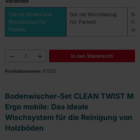
Varianten
Set mit Rollen und
Set mit Wischbezug
Set
Wischbezug für
für Parkett
für
Parkett
und
Produkt Anzahl: Gib den gewünschten We
In den Warenkorb
Produktnummer:
87023
Bodenwischer-Set CLEAN TWIST M
Ergo mobile: Das ideale
Wischsystem für die Reinigung von
Holzböden