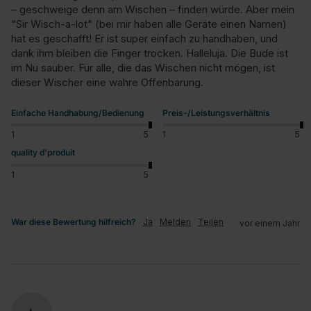
– geschweige denn am Wischen – finden würde. Aber mein 
"Sir Wisch-a-lot" (bei mir haben alle Geräte einen Namen) 
hat es geschafft! Er ist super einfach zu handhaben, und 
dank ihm bleiben die Finger trocken. Halleluja. Die Bude ist 
im Nu sauber. Für alle, die das Wischen nicht mögen, ist 
dieser Wischer eine wahre Offenbarung.
Einfache Handhabung/Bedienung
Preis-/Leistungsverhältnis
1
5
1
5
quality d'produit
1
5
War diese Bewertung hilfreich?
Ja
Melden
Teilen
vor einem Jahr