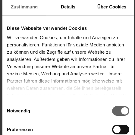
P
Zustimmung
Details
Über Cookies
Verified Customer
Diese Webseite verwendet Cookies
Patricia
Wir verwenden Cookies, um Inhalte und Anzeigen zu
Ich empfehle dieses Produkt
personalisieren, Funktionen für soziale Medien anbieten
zu können und die Zugriffe auf unsere Website zu
analysieren. Außerdem geben wir Informationen zu Ihrer
Bodenwischer - Set Clean Twist M Ergo mobile
Verwendung unserer Website an unsere Partner für
Bodenwischer-Set CLEAN TWIST M Ergo mobile, speziell für
soziale Medien, Werbung und Analysen weiter. Unsere
Parkett und Holzböden
Partner führen diese Informationen möglicherweise mit
Das Bodenwischer - Set Clean Twist M Ergo ist sehr gut zu 
weiteren Daten zusammen, die Sie ihnen bereitgestellt
bedienen. Man muss nicht mehr so oft mit den Händen in 
haben oder die sie im Rahmen Ihrer Nutzung der Dienste
Wasser greifen, und das tolle daran ist, dass Parkett und 
gesammelt haben. Sie geben Einwilligung zu unseren
Laminat Nebelfeucht gewischt werden, und trotzdem alles 
Einwilligungsauswahl
Cookies, wenn Sie unsere Webseite weiterhin nutzen.
schön sauber ist. Für mich als berufstätige Frau eine 
Notwendig
emenze Erleichterung.
Präferenzen
quality d'produit
Preis-/Leistungsverhältnis