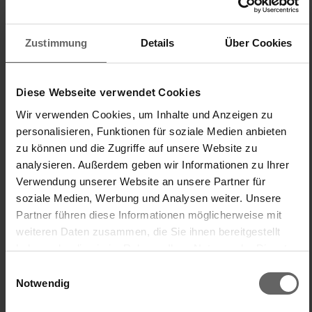
Zustimmung
Details
Über Cookies
Diese Webseite verwendet Cookies
Wir verwenden Cookies, um Inhalte und Anzeigen zu
personalisieren, Funktionen für soziale Medien anbieten
zu können und die Zugriffe auf unsere Website zu
New content loaded
4.80
analysieren. Außerdem geben wir Informationen zu Ihrer
Basierend auf 5 Bewertungen
Verwendung unserer Website an unsere Partner für
soziale Medien, Werbung und Analysen weiter. Unsere
Partner führen diese Informationen möglicherweise mit
Suchen:
Sortieren
Sprache
weiteren Daten zusammen, die Sie ihnen bereitgestellt
haben oder die sie im Rahmen Ihrer Nutzung der Dienste
gesammelt haben. Sie geben Einwilligung zu unseren
Einwilligungsauswahl
Produktbewertungen
Fragen
Cookies, wenn Sie unsere Webseite weiterhin nutzen.
Notwendig