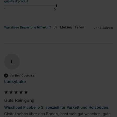
quality d'produit
1
5
War diese Bewertung hilfreich?
Ja
Melden
Teilen
vor 4 Jahren
L
Verified Customer
LuckyLuke
Gute Reinigung
Wischpad Picobello S, speziell für Parkett und Holzböden
Gleitet schön über den Boden, lasst sich gut waschen, gute 