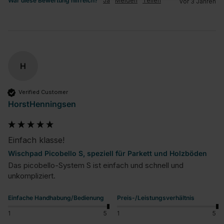
War diese Bewertung hilfreich?
Ja
Melden
Teilen
vor 3 Jahren
H
Verified Customer
HorstHenningsen
Einfach klasse!
Wischpad Picobello S, speziell für Parkett und Holzböden
Das picobello-System S ist einfach und schnell und 
unkompliziert.
Einfache Handhabung/Bedienung
Preis-/Leistungsverhältnis
1
5
1
5