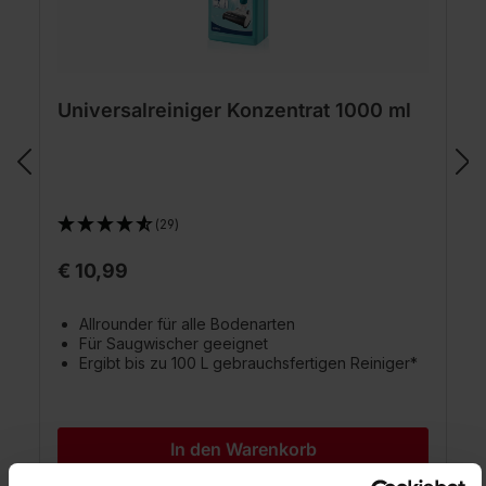
Universalreiniger Konzentrat 1000 ml
(29)
€ 10,99
Allrounder für alle Bodenarten
Für Saugwischer geeignet
Ergibt bis zu 100 L gebrauchsfertigen Reiniger*
In den Warenkorb