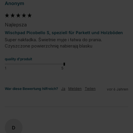
Anonym
Najlepsza
Wischpad Picobello S, speziell für Parkett und Holzböden
Super nakładka. Świetnie myje i łatwa do prania. 
Czyszczone powierzchnię nabierają blasku
quality d'produit
1
5
War diese Bewertung hilfreich?
Ja
Melden
Teilen
vor 6 Jahren
D