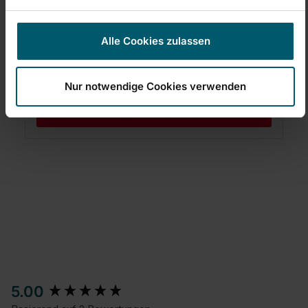
€ 10,99
Allrounder für alle Bodenarten
Alle Cookies zulassen
Für Saugwischer geeignet
Ergibt bis zu 100 L gebrauchsfertigen Reiniger*
Nur notwendige Cookies verwenden
In den Warenkorb
New content loaded
5.00