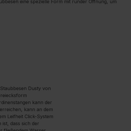
aubbesen eine spezielle Form mit runder Öffnung, um
 Staubbesen Dusty von
Dreiecksform
rdinenstangen kann der
 erreichen, kann an dem
em Leifheit Click-System
ist, dass sich der
ter fließendem Wasser