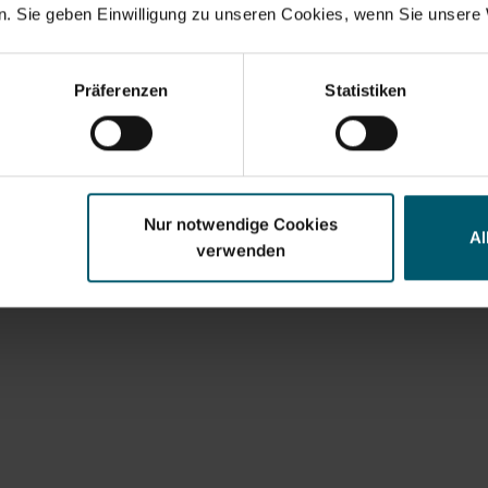
. Sie geben Einwilligung zu unseren Cookies, wenn Sie unsere 
0 cm Stiellänge
80-135 cm Stiellänge
utschkopf für sicheres
Anti-Rutschkopf für sich
len
Abstellen
Präferenzen
Statistiken
ibel mit Click-System
Kompatibel mit Click-Sy
In den Warenkorb
In den Warenkor
Nur notwendige Cookies
Al
verwenden