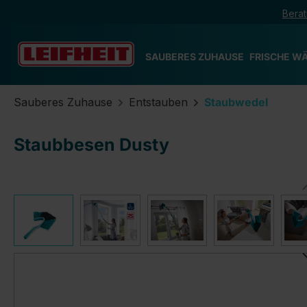
Berat
m Hauptinhalt springen
Zur Suche springen
Zur Hauptnavigation springen
SAUBERES ZUHAUSE
FRISCHE W
Sauberes Zuhause
Entstauben
Staubwedel
Staubbesen Dusty
Bildergalerie überspringen