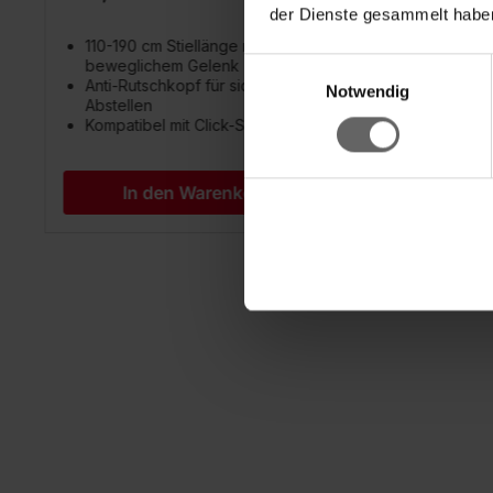
der Dienste gesammelt haben
110-190 cm Stiellänge mit
130-40
Einwilligungsauswahl
beweglichem Gelenk
Anti-R
Anti-Rutschkopf für sicheres
Abstel
Notwendig
Abstellen
Kompat
Kompatibel mit Click-System
In den Warenkorb