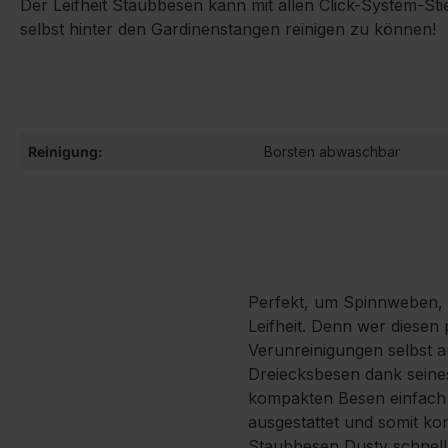
Der Leifheit Staubbesen kann mit allen Click-System-St
selbst hinter den Gardinenstangen reinigen zu können!
Reinigung:
Borsten abwaschbar
Perfekt, um Spinnweben,
Leifheit. Denn wer diesen
Verunreinigungen selbst 
Dreiecksbesen dank seine
kompakten Besen einfach ei
ausgestattet und somit kom
Staubbesen Dusty schnell 