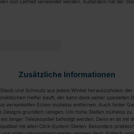
ielen von Leifheit verwendet werden. Außerdem hat der St
Zusätzliche Informationen
 Staub und Schmutz aus jedem Winkel herauszuholen: der
 praktischen Helfer kauft, der kann dank seiner speziellen 
aus verwinkelten Ecken mühelos entfernen. Auch hinter Ga
s Designs gründlich reinigen. Um hohe Stellen mühelos zu
n langer Teleskopstiel befestigt werden. Denn er ist mit d
patibel mit allen Click-System-Stielen. Besonders praktisch 
und völlig unkompliziert wieder reinigen lässt. Einfach un