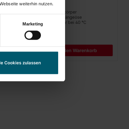
Webseite weiterhin nutzen.
Für Heizkörper
eres
Inkl. Aufhängeöse
Waschbar bei 40 °C
Marketing
stem
b
In den Warenkorb
le Cookies zulassen