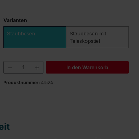
Varianten
Staubbesen
Staubbesen mit
Teleskopstiel
Produkt Anzahl: Gib den gewünschten 
In den Warenkorb
Produktnummer:
41524
eit