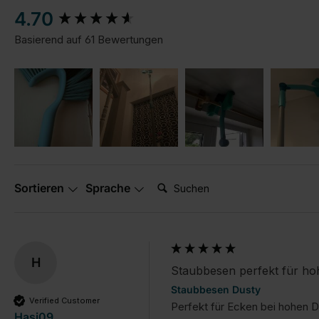
New content loaded
4.70
Basierend auf 61 Bewertungen
Suchen:
Sortieren
Sprache
H
Staubbesen perfekt für h
Staubbesen Dusty
Verified Customer
Perfekt für Ecken bei hohen D
Hasi09