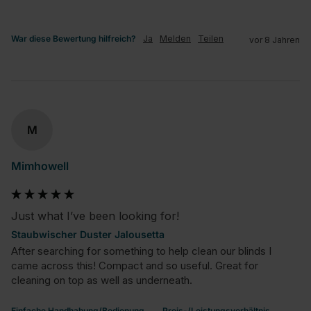
War diese Bewertung hilfreich?
Ja
Melden
Teilen
vor 8 Jahren
M
Mimhowell
Just what I’ve been looking for!
Staubwischer Duster Jalousetta
After searching for something to help clean our blinds I 
came across this! Compact and so useful. Great for 
cleaning on top as well as underneath.
Einfache Handhabung/Bedienung
Preis-/Leistungsverhältnis