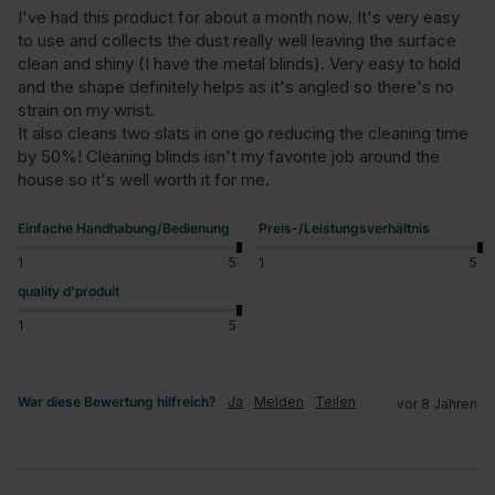
I've had this product for about a month now. It's very easy 
to use and collects the dust really well leaving the surface 
clean and shiny (I have the metal blinds). Very easy to hold 
and the shape definitely helps as it's angled so there's no 
strain on my wrist. 

It also cleans two slats in one go reducing the cleaning time 
by 50%! Cleaning blinds isn't my favorite job around the 
house so it's well worth it for me.
Einfache Handhabung/Bedienung
Preis-/Leistungsverhältnis
1
5
1
5
quality d'produit
1
5
War diese Bewertung hilfreich?
Ja
Melden
Teilen
vor 8 Jahren