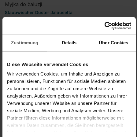
Myjka do żaluzji
Staubwischer Duster Jalousetta
Czyści ok, choć podczas odkurzania żaluzji gubi kłaczki 
materiału z którego jest zrobiona. Niewątpliwie jest to 
wygodniejsza forma niż czyszczenie tradycyjne, no i cena 
niewielka.
Zustimmung
Details
Über Cookies
quality d'produit
1
5
Diese Webseite verwendet Cookies
Wir verwenden Cookies, um Inhalte und Anzeigen zu
personalisieren, Funktionen für soziale Medien anbieten
War diese Bewertung hilfreich?
Ja
Melden
Teilen
vor 6 Jahren
zu können und die Zugriffe auf unsere Website zu
analysieren. Außerdem geben wir Informationen zu Ihrer
Verwendung unserer Website an unsere Partner für
soziale Medien, Werbung und Analysen weiter. Unsere
Partner führen diese Informationen möglicherweise mit
S
weiteren Daten zusammen, die Sie ihnen bereitgestellt
haben oder die sie im Rahmen Ihrer Nutzung der Dienste