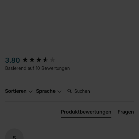
New content loaded
3.80
Basierend auf 10 Bewertungen
Suchen:
Sortieren
Sprache
Produktbewertungen
Fragen
S