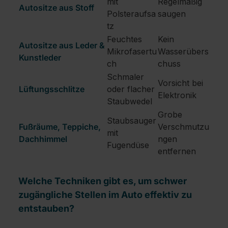
mit
Regelmäßig
Autositze aus Stoff
Polsteraufsa
saugen
tz
Feuchtes
Kein
Autositze aus Leder &
Mikrofasertu
Wasserübers
Kunstleder
ch
chuss
Schmaler
Vorsicht bei
Lüftungsschlitze
oder flacher
Elektronik
Staubwedel
Grobe
Staubsauger
Fußräume, Teppiche,
Verschmutzu
mit
Dachhimmel
ngen
Fugendüse
entfernen
Welche Techniken gibt es, um schwer
zugängliche Stellen im Auto effektiv zu
entstauben?