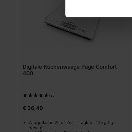
Digitale Küchenwaage Page Comfort
400
(25)
€ 36,49
Wiegefläche 22 x 22cm, Tragkraft 10 kg (1g-
genau)