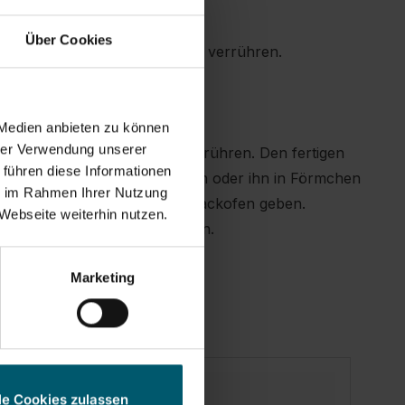
Über Cookies
 mit Zucker und Vanillezucker verrühren.
nd Salz mischen.
i-Butter-Zuckermasse rühren.
 Medien anbieten zu können
hrer Verwendung unserer
ch und nach die Milch unterrühren. Den fertigen
 führen diese Informationen
tterten Waffeleisen ausbacken oder ihn in Förmchen
ie im Rahmen Ihrer Nutzung
für 15 bis 20 Minuten in den Backofen geben.
Webseite weiterhin nutzen.
feln mit Puderzucker bestäuben.
Marketing
le Cookies zulassen