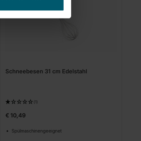
Schneebesen 31 cm Edelstahl
(1)
€ 10,49
Spülmaschinengeeignet