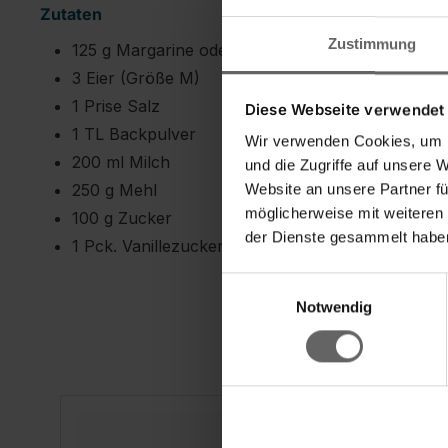
Zutaten
Zustimmung
125 g Margarine oder Butter
3 Eier (Größe M)
1 Prise Salz
Diese Webseite verwendet
1 TL Backpulver
Wir verwenden Cookies, um I
200 ml Milch
und die Zugriffe auf unsere 
250 g Mehl
Website an unsere Partner fü
möglicherweise mit weiteren
100 g Zucker
der Dienste gesammelt haben
1 Pck. Vanillezucker
Einwilligungsauswahl
Notwendig
Produktgalerie überspringen