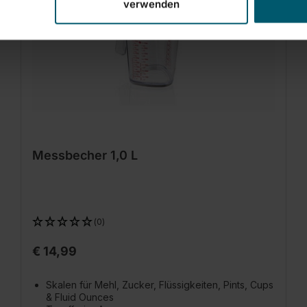
verwenden
Messbecher 1,0 L
(0)
€ 14,99
Skalen für Mehl, Zucker, Flüssigkeiten, Pints, Cups
& Fluid Ounces