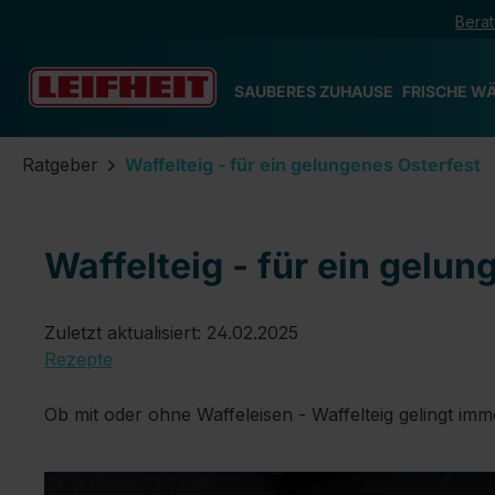
Berat
m Hauptinhalt springen
Zur Suche springen
Zur Hauptnavigation springen
SAUBERES ZUHAUSE
FRISCHE W
Ratgeber
Waffelteig - für ein gelungenes Osterfest
Waffelteig - für ein gelu
Zuletzt aktualisiert: 24.02.2025
Rezepte
Ob mit oder ohne Waffeleisen - Waffelteig gelingt imm