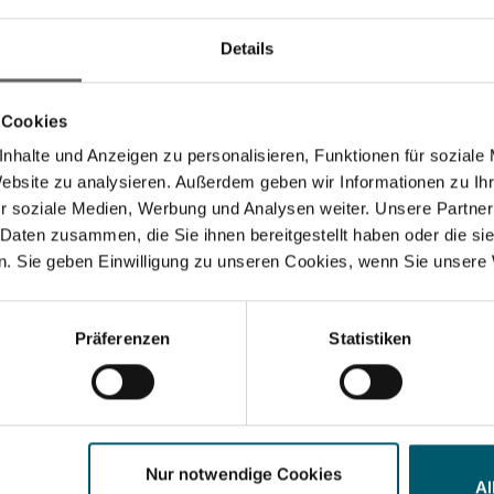
Zubereitung
Details
Butter oder Margarine
Eier dazugeben.
 Cookies
Mehl mit Backpulver u
Anschließend in die E
nhalte und Anzeigen zu personalisieren, Funktionen für soziale
Website zu analysieren. Außerdem geben wir Informationen zu I
Während des Mixens na
r soziale Medien, Werbung und Analysen weiter. Unsere Partner
Teig entweder im gebu
 Daten zusammen, die Sie ihnen bereitgestellt haben oder die s
füllen und bei 180 °C 
. Sie geben Einwilligung zu unseren Cookies, wenn Sie unsere 
Die fertigen Osterwaf
Präferenzen
Statistiken
Nur notwendige Cookies
Al