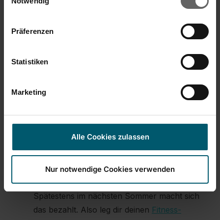
Notwendig
deinen Sauerstoffgehalt im Blut und hat
einen positiven Einfluss auf deine Laune.
Ausreichend Bewegung im
Präferenzen
Winter
verbessert deinen Schlaf
. Denn
wenn du dich körperlich betätigst, bist du
Statistiken
hinterher ausgepowert und müde.
Solchermaßen ausgeschlafen, startest du
Marketing
am
nächsten Morgen fit und vital in den Tag
.
Du hast über die
Sommermonate hart
trainiert
und neue Muskeln aufgebaut? Dann
Alle Cookies zulassen
solltest du auch im Winter an diesem Erfolg
festhalten. Denn nur, wenn du dich in der
dunklen Jahreshälfte ausreichend
Nur notwendige Cookies verwenden
bewegst, bleibt deine Fitness
erhalten.
Spätestens im nächsten Sommer macht sich
das bezahlt. Also leg dir deinen
Fitness-