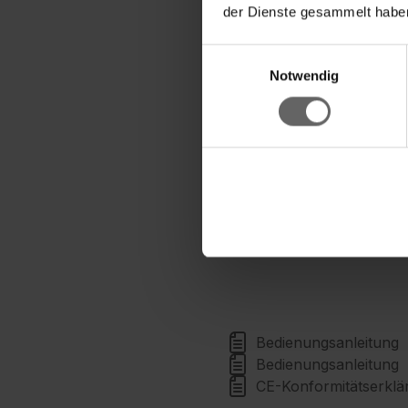
der Dienste gesammelt haben
herabtropfendes Schm
Leistungsstarker Lithi
Einwilligungsauswahl
Hoher Bedienkomfort d
Notwendig
Tankdeckel am Griff gew
Austauschbare Absaugd
Jederzeit optimale Rei
Inklusive Adapter für d
Fenstern
Bedienungsanleitung
Bedienungsanleitung
CE-Konformitätserkl