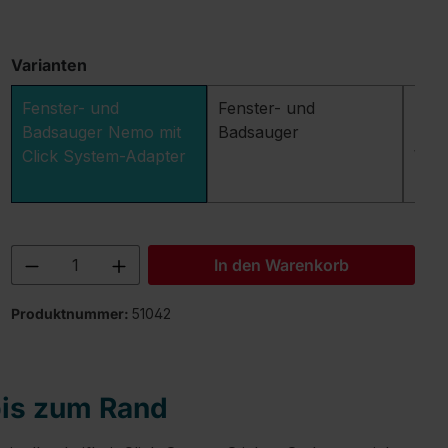
Varianten
Fenster- und
Fenster- und
Fens
Badsauger Nemo mit
Badsauger
Bad
Click System-Adapter
Wan
Bad
Produkt Anzahl: Gib den gewünschten 
In den Warenkorb
Produktnummer:
51042
bis zum Rand