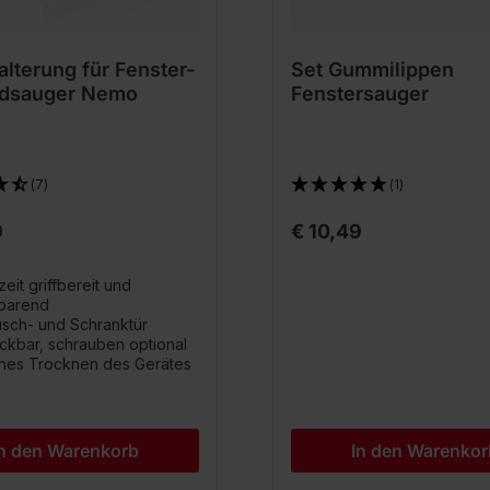
lterung für Fenster-
Set Gummilippen
adsauger Nemo
Fenstersauger
(7)
(1)
9
€ 10,49
eit griffbereit und
sparend
sch- und Schranktür
ckbar, schrauben optional
ches Trocknen des Gerätes
In den Warenkorb
In den Warenkor