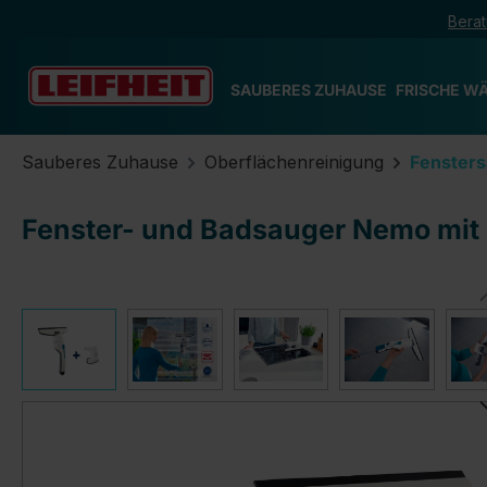
Berat
m Hauptinhalt springen
Zur Suche springen
Zur Hauptnavigation springen
SAUBERES ZUHAUSE
FRISCHE W
Sauberes Zuhause
Oberflächenreinigung
Fenster
Fenster- und Badsauger Nemo mit
Bildergalerie überspringen