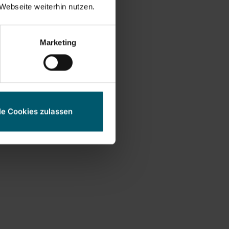
Webseite weiterhin nutzen.
n für bis zu 130 m2
Marketing
 Badsauger Nemo
e Reinigung von hohen
le Cookies zulassen