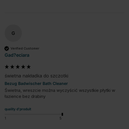
G
Verified Customer
Gad?eciara
świetna nakładka do szczotki
Bezug Badwischer Bath Cleaner
Świetna, wreszcie można wyczyścić wszystkie płytki w 
łazience bez drabiny
quality d'produit
1
5