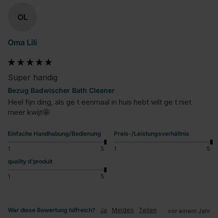
OL
Oma Lili
Super handig
Bezug Badwischer Bath Cleaner
Heel fijn ding, als ge t eenmaal in huis hebt wilt ge t niet 
meer kwijt🤩
Einfache Handhabung/Bedienung
Preis-/Leistungsverhältnis
1
5
1
5
quality d'produit
1
5
War diese Bewertung hilfreich?
Ja
Melden
Teilen
vor einem Jahr