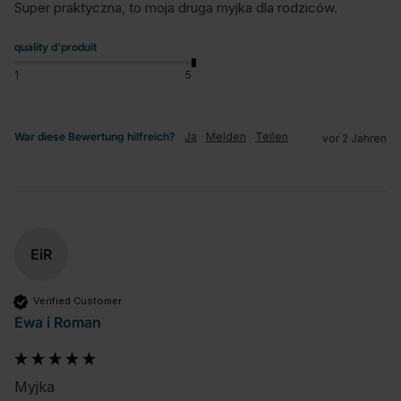
Super praktyczna, to moja druga myjka dla rodziców.
quality d'produit
1
5
War diese Bewertung hilfreich?
Ja
Melden
Teilen
vor 2 Jahren
EiR
Verified Customer
Ewa i Roman
Myjka