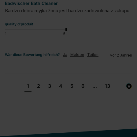
Badwischer Bath Cleaner
Bardzo dobra myjka żona jest bardzo zadowolona z zakupu
quality d'produit
1
5
War diese Bewertung hilfreich?
Ja
Melden
Teilen
vor 2 Jahren
1
2
3
4
5
6
...
13