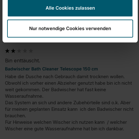
Alle Cookies zulassen
M
Nur notwendige Cookies verwenden
Magnichtwringen
Bin enttäuscht.
Badwischer Bath Cleaner Telescope 150 cm
Habe die Dusche nach Gebrauch damit trocknen wollen. 
Obwohl ich vorher einen Abzieher genutzt habe bin ich nicht 
weit gekommen. Der Badwischer hat fast keine 
Wasseraufnahme.

Das System an sich und andere Zubehörteile sind o.k. Aber 
für meinen geplanten Einsatz kann  ich den Badwischer nicht 
brauchen. 

Für Hinweise welchen Wischer ich nutzen kann  / welcher 
Wischer eine gute Wasseraufnahme hat bin ich dankbar.