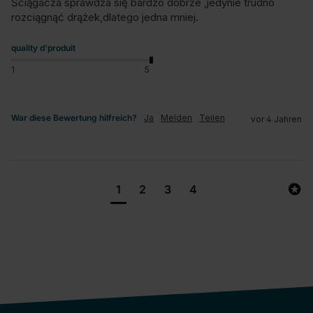
Ściągacza sprawdza się bardzo dobrze ,jedynie trudno 
rozciągnąć drążek,dlatego jedna mniej.
quality d'produit
1
5
War diese Bewertung hilfreich?
Ja
Melden
Teilen
vor 4 Jahren
1
2
3
4