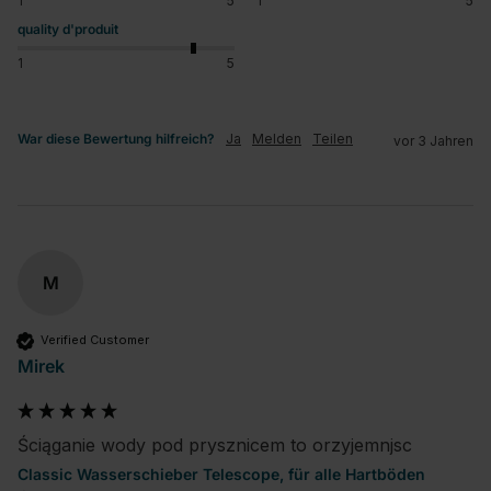
1
5
1
5
quality d'produit
1
5
War diese Bewertung hilfreich?
Ja
Melden
Teilen
vor 3 Jahren
M
Verified Customer
Mirek
Ściąganie wody pod prysznicem to orzyjemnjsc
Classic Wasserschieber Telescope, für alle Hartböden