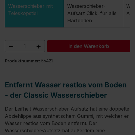
Wasserschieber mit
Wasserschieber-
Was
Teleskopstiel
Aufsatz Click, für alle
Auf
Hartböden
Produkt Anzahl: Gib den gewünschten We
In den Warenkorb
Produktnummer:
56421
Entfernt Wasser restlos vom Boden
- der Classic Wasserschieber
Der Leifheit Wasserschieber-Aufsatz hat eine doppelte
Abziehlippe aus synthetischem Gummi, mit welcher er
Wasser restlos vom Boden entfernt. Der
Wasserschieber-Aufsatz hat außerdem eine