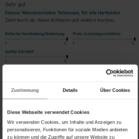
Sehr gut
Classic Wasserschieber Telescope, für alle Hartböden
Zieht leicht ab. Keine Schlieren und wirklich trocken.
Einfache Handhabung/Bedienung
Preis-/Leistungsverhältnis
1
5
1
5
quality d'produit
1
5
War diese Bewertung hilfreich?
Ja
Melden
Teilen
vor 2 Jahren
Zustimmung
Details
Über Cookies
Diese Webseite verwendet Cookies
Wir verwenden Cookies, um Inhalte und Anzeigen zu
C
personalisieren, Funktionen für soziale Medien anbieten
zu können und die Zugriffe auf unsere Website zu