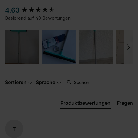
New content loaded
4.63
Basierend auf 40 Bewertungen
Suchen:
Sortieren
Sprache
Produktbewertungen
Fragen
T