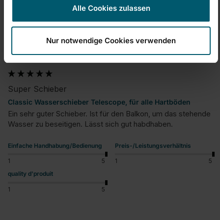
Alle Cookies zulassen
C
Nur notwendige Cookies verwenden
Verified Customer
Cgtrm
Super Schieber
Classic Wasserschieber Telescope, für alle Hartböden
Ein sehr guter Schieber. Ist für den Balkon, um das stehende 
Wasser zu beseitigen. Lässt sich gut habdhaben.
Einfache Handhabung/Bedienung
Preis-/Leistungsverhältnis
1
5
1
5
quality d'produit
1
5