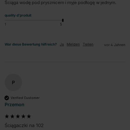
Ściąga wodę pod prysznicem i myje podłogę w jednym.
quality d'produit
1
5
War diese Bewertung hilfreich?
Ja
Melden
Teilen
vor 4 Jahren
P
Verified Customer
Przemon
Ściągaczki na 102