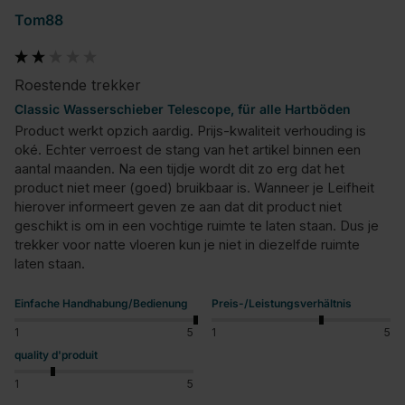
Tom88
Roestende trekker
Classic Wasserschieber Telescope, für alle Hartböden
Product werkt opzich aardig. Prijs-kwaliteit verhouding is 
oké. Echter verroest de stang van het artikel binnen een 
aantal maanden. Na een tijdje wordt dit zo erg dat het 
product niet meer (goed) bruikbaar is. Wanneer je Leifheit 
hierover informeert geven ze aan dat dit product niet 
geschikt is om in een vochtige ruimte te laten staan. Dus je 
trekker voor natte vloeren kun je niet in diezelfde ruimte 
laten staan.
Einfache Handhabung/Bedienung
Preis-/Leistungsverhältnis
1
5
1
5
quality d'produit
1
5