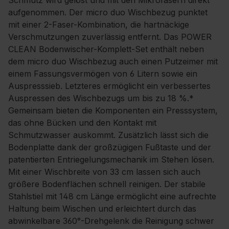
Schmutz wird gelöst und mit den Mikrofasern direkt
aufgenommen. Der micro duo Wischbezug punktet
mit einer 2-Faser-Kombination, die hartnäckige
Verschmutzungen zuverlässig entfernt. Das POWER
CLEAN Bodenwischer-Komplett-Set enthält neben
dem micro duo Wischbezug auch einen Putzeimer mit
einem Fassungsvermögen von 6 Litern sowie ein
Auspresssieb. Letzteres ermöglicht ein verbessertes
Auspressen des Wischbezugs um bis zu 18 %.*
Gemeinsam bieten die Komponenten ein Presssystem,
das ohne Bücken und den Kontakt mit
Schmutzwasser auskommt. Zusätzlich lässt sich die
Bodenplatte dank der großzügigen Fußtaste und der
patentierten Entriegelungsmechanik im Stehen lösen.
Mit einer Wischbreite von 33 cm lassen sich auch
größere Bodenflächen schnell reinigen. Der stabile
Stahlstiel mit 148 cm Länge ermöglicht eine aufrechte
Haltung beim Wischen und erleichtert durch das
abwinkelbare 360°-Drehgelenk die Reinigung schwer