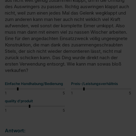
aus nicht weit genug zusammen klappt, um in die Öffnung 
des Auswringers zu passen. Richtig auswringen klappt auch 
nicht, weil zum einen jedes Mal das Gelenk wegklappt und 
zum anderen kann man hier auch nicht wirklich viel Kraft 
aufwenden, weil sonst der komplette Eimer umkippt. Also 
muss man dann mit einem viel zu nassen Wischer arbeiten. 
Eine für den angedachten Einsatzzweck völlig ungeeignete 
Konstruktion, die man dank des zusammengeschraubten 
Stiels, der sich nicht wieder demontieren lässt, nicht mal 
zurück schicken kann. Das Ding wurde direkt nach der 
ersten Verwendung entsorgt. Wie kann man sowas bloß 
verkaufen?
Einfache Handhabung/Bedienung
Preis-/Leistungsverhältnis
1
5
1
5
quality d'produit
1
5
Antwort: