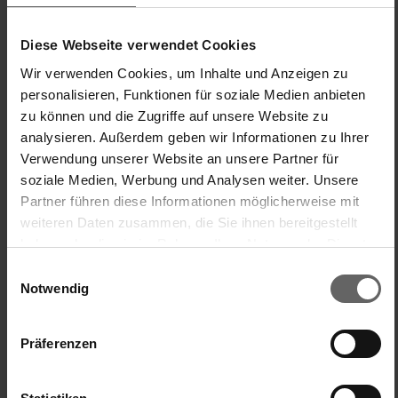
Einfache Handhabung/Bedienung
Preis-/Leistungsverhältnis
1
5
1
5
Diese Webseite verwendet Cookies
quality d'produit
Wir verwenden Cookies, um Inhalte und Anzeigen zu
1
5
personalisieren, Funktionen für soziale Medien anbieten
zu können und die Zugriffe auf unsere Website zu
analysieren. Außerdem geben wir Informationen zu Ihrer
War diese Bewertung hilfreich?
Ja
Melden
Teilen
vor einem Jahr
Verwendung unserer Website an unsere Partner für
soziale Medien, Werbung und Analysen weiter. Unsere
Partner führen diese Informationen möglicherweise mit
weiteren Daten zusammen, die Sie ihnen bereitgestellt
haben oder die sie im Rahmen Ihrer Nutzung der Dienste
gesammelt haben. Sie geben Einwilligung zu unseren
LK
Einwilligungsauswahl
Cookies, wenn Sie unsere Webseite weiterhin nutzen.
Notwendig
Lahme Krücke
Präferenzen
Nullnummer