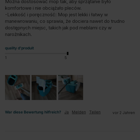
Można dostosować mop tak, aby sprzątanie było 
komfortowe i nie obciążało pleców.

-Lekkość i poręczność: Mop jest lekki i łatwy w 
manewrowaniu, co sprawia, że dociera nawet do trudno 
dostępnych miejsc, takich jak pod meblami czy w 
narożnikach.
quality d'produit
1
5
War diese Bewertung hilfreich?
Ja
Melden
Teilen
vor 2 Jahren