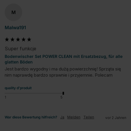
M
Malwa191
Super funkcje
Bodenwischer Set POWER CLEAN mit Ersatzbezug, für alle
glatten Böden
Jest bardzo wygodny i ma dużą powierzchnię! Sprząta się 
nim naprawdę bardzo sprawnie i przyjemnie. Polecam
quality d'produit
1
5
War diese Bewertung hilfreich?
Ja
Melden
Teilen
vor 2 Jahren