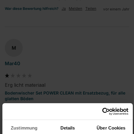
War diese Bewertung hilfreich?
Ja
Melden
Teilen
vor einem Jahr
M
Mar40
Erg licht materiaal
Bodenwischer Set POWER CLEAN mit Ersatzbezug, für alle
glatten Böden
Op 21-5  dit product gekocht... nu al stuk. Tijdens het op en 
neer halen van de dweil om zo "uit te wringen zodat je 
handen schoon blijven, breekt er gelijk al een stukje van 
houder waar je dweil op bevestigd. Waardeloos.
Zustimmung
Details
Über Cookies