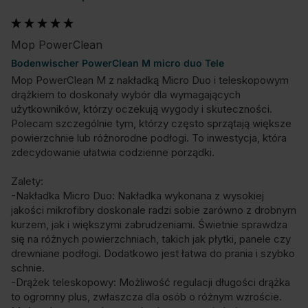
Mop PowerClean
Bodenwischer PowerClean M micro duo Tele
Mop PowerClean M z nakładką Micro Duo i teleskopowym 
drążkiem to doskonały wybór dla wymagających 
użytkowników, którzy oczekują wygody i skuteczności. 
Polecam szczególnie tym, którzy często sprzątają większe 
powierzchnie lub różnorodne podłogi. To inwestycja, która 
zdecydowanie ułatwia codzienne porządki.

Zalety:

-Nakładka Micro Duo: Nakładka wykonana z wysokiej 
jakości mikrofibry doskonale radzi sobie zarówno z drobnym 
kurzem, jak i większymi zabrudzeniami. Świetnie sprawdza 
się na różnych powierzchniach, takich jak płytki, panele czy 
drewniane podłogi. Dodatkowo jest łatwa do prania i szybko 
schnie.

-Drążek teleskopowy: Możliwość regulacji długości drążka 
to ogromny plus, zwłaszcza dla osób o różnym wzroście. 