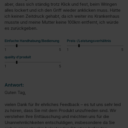
aber, dass sich ständig trotz Klick und fest, beim Wringen 
alles lockert und ich den Griff wieder anklicken muss. Hätte 
ich keinen Zeitdruck gehabt, da ich weiter ins Krankenhaus 
musste und meine Mutter keine 100km entfernt, ich würde 
es zurückgeben.
Einfache Handhabung/Bedienung
Preis-/Leistungsverhältnis
1
5
1
5
quality d'produit
1
5
Antwort:
Guten Tag,

vielen Dank für Ihr ehrliches Feedback – es tut uns sehr leid 
zu hören, dass Sie mit dem Produkt unzufrieden sind. Wir 
verstehen Ihre Enttäuschung und möchten uns für die 
Unannehmlichkeiten entschuldigen, insbesondere da Sie 