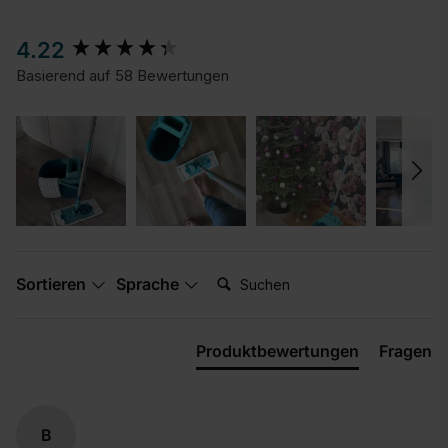
New content loaded
4.22
Basierend auf 58 Bewertungen
Suchen:
Sortieren
Sprache
Produktbewertungen
Fragen
B