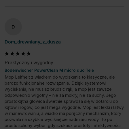
D
Dom_drewniany_z_dusza
Praktyczny i wygodny
Bodenwischer PowerClean M micro duo Tele
Mop Leifheit z wiadrem do wyciskania to klasyczne, ale 
bardzo funkcjonalne rozwiązanie. Dzięki systemowi 
wyciskania, nie musisz brudzić rąk, a mop jest zawsze 
odpowiednio wilgotny – nie za mokry, nie za suchy. Jego 
prostokątna głowica świetnie sprawdza się w dotarciu do 
kątów i rogów, co jest mega wygodne. Mop jest lekki i łatwy 
w manewrowaniu, a wiadro ma poręczny mechanizm, który 
pozwala na szybkie wyciśnięcie nadmiaru wody. To po 
prostu solidny wybór, gdy szukasz prostoty i efektywności 