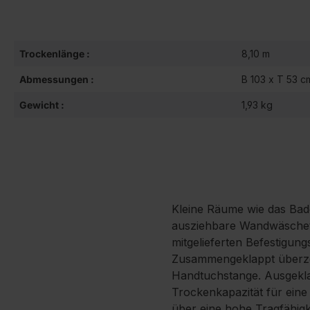
Trockenlänge :
8,10 m
Abmessungen :
B 103 x T 53 c
Gewicht :
1,93 kg
Kleine Räume wie das Bad
ausziehbare Wandwäschetro
mitgelieferten Befestigun
Zusammengeklappt überzeug
Handtuchstange. Ausgeklap
Trockenkapazität für ein
über eine hohe Tragfähig