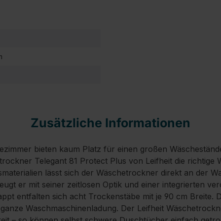
m
Zusätzliche Informationen
ezimmer bieten kaum Platz für einen großen Wäschestände
ckner Telegant 81 Protect Plus von Leifheit die richtige 
gsmaterialien lässt sich der Wäschetrockner direkt an der W
t er mit seiner zeitlosen Optik und einer integrierten ve
pt entfalten sich acht Trockenstäbe mit je 90 cm Breite. D
e ganze Waschmaschinenladung. Der Leifheit Wäschetrockne
keit – so können selbst schwere Duschtücher einfach getr