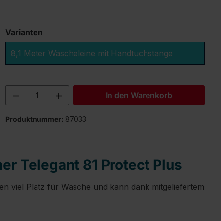
Varianten
8,1 Meter Wäscheleine mit Handtuchstange
Produkt Anzahl: Gib den gewünschten 
In den Warenkorb
Produktnummer:
87033
er Telegant 81 Protect Plus
en viel Platz für Wäsche und kann dank mitgeliefertem