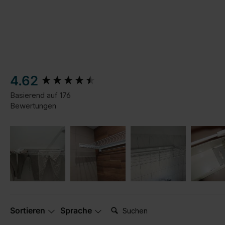
New content loaded
4.62
Basierend auf 176
Bewertungen
Suchen:
Sortieren
Sprache