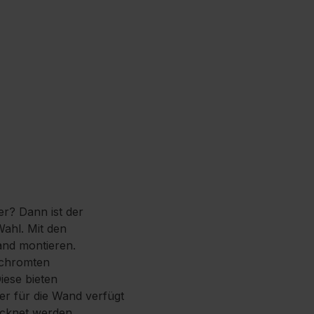
r? Dann ist der
Wahl. Mit den
and montieren.
rchromten
iese bieten
r für die Wand verfügt
ocknet werden.