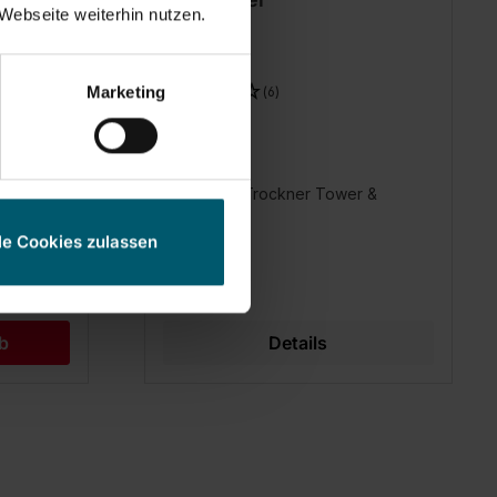
Webseite weiterhin nutzen.
Marketing
(6)
€ 3,99
Für alle Trockner Tower &
ießen mit
Telegant
le Cookies zulassen
e bis 90
b
Details