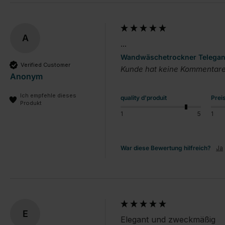
A
...
Wandwäschetrockner Telegant 
Verified Customer
Kunde hat keine Kommentare 
Anonym
Ich empfehle dieses
quality d'produit
Prei
Produkt
1
5
1
War diese Bewertung hilfreich?
Ja
E
Elegant und zweckmäßig