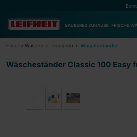
Berat
m Hauptinhalt springen
Zur Suche springen
Zur Hauptnavigation springen
SAUBERES ZUHAUSE
FRISCHE W
Frische Wäsche
Trocknen
Wäscheständer
Wäscheständer Classic 100 Easy 
Bildergalerie überspringen