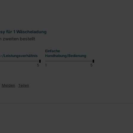
asy für 1 Wäscheladung
Einfache
s-/Leistungsverhältnis
Handhabung/Bedienung
5
1
5
Melden
Teilen