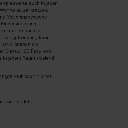
ispielsweise auch in jeder
 Wanne zu zerkratzen.
adung Maschinenwäsche
n Kindersicherung
mmen können und der
stücke getrocknet, kann
Dafür einfach die
r Classic 100 Easy von
e in jedem Raum spielend
engen Flur oder in einer
er sicher steht