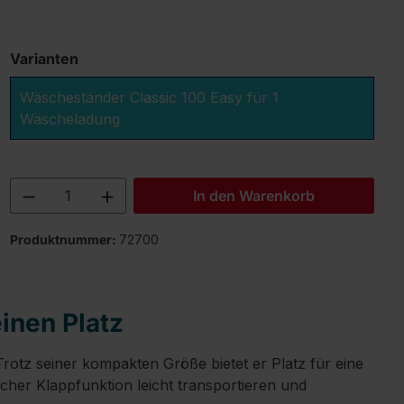
Varianten
Wäscheständer Classic 100 Easy für 1
Wäscheladung
Produkt Anzahl: Gib den gewünschten 
In den Warenkorb
Produktnummer:
72700
inen Platz
rotz seiner kompakten Größe bietet er Platz für eine
acher Klappfunktion leicht transportieren und