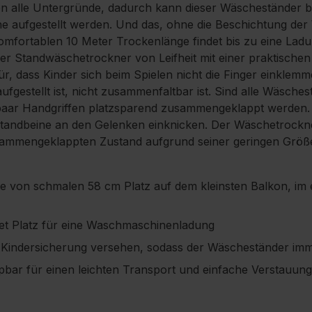
n alle Untergründe, dadurch kann dieser Wäscheständer be
aufgestellt werden. Und das, ohne die Beschichtung der
komfortablen 10 Meter Trockenlänge findet bis zu eine L
er Standwäschetrockner von Leifheit mit einer praktische
für, dass Kinder sich beim Spielen nicht die Finger einkle
fgestellt ist, nicht zusammenfaltbar ist. Sind alle Wäsche
 paar Handgriffen platzsparend zusammengeklappt werden. 
Standbeine an den Gelenken einknicken. Der Wäschetrockne
zusammengeklappten Zustand aufgrund seiner geringen Größ
te von schmalen 58 cm Platz auf dem kleinsten Balkon, im 
et Platz für eine Waschmaschinenladung
er Kindersicherung versehen, sodass der Wäscheständer imm
ar für einen leichten Transport und einfache Verstauung