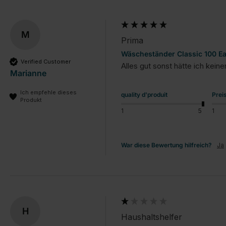
M
Prima
Wäscheständer Classic 100 E
Verified Customer
Marianne
Ich empfehle dieses
quality d'produit
Prei
Produkt
1
5
1
War diese Bewertung hilfreich?
Ja
H
Haushaltshelfer