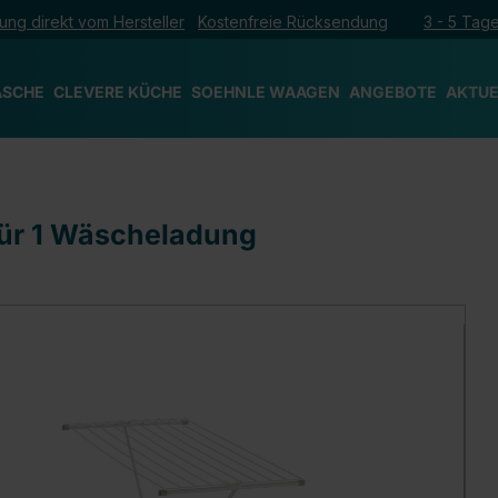
ung direkt vom Hersteller
Kostenfreie Rücksendung
3 - 5 Tage
ÄSCHE
CLEVERE KÜCHE
SOEHNLE WAAGEN
ANGEBOTE
AKTUE
für 1 Wäscheladung