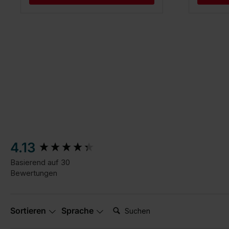
New content loaded
4.13
Basierend auf 30
Bewertungen
Suchen:
Sortieren
Sprache