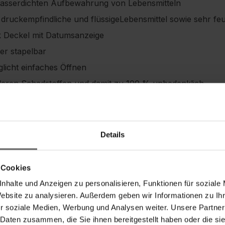
wasserdichten Aufbewahrung von Lebensmitteln
 druckempfindliche und flüssigeLebensmittel sowie sehr fe
k Deckel mit Datumsanzeige
er stapelbar
glicht einfaches Öffnen
deren Schadstoffen und damit zu 100 % unbedenklich
Dokumente
Details
 Cookies
nhalte und Anzeigen zu personalisieren, Funktionen für soziale
Sicherheitshinweise
Website zu analysieren. Außerdem geben wir Informationen zu I
r soziale Medien, Werbung und Analysen weiter. Unsere Partner
 Daten zusammen, die Sie ihnen bereitgestellt haben oder die s