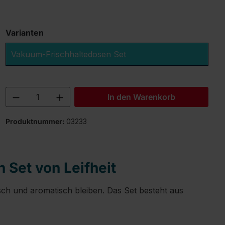
Varianten
Vakuum-Frischhaltedosen Set
Produkt Anzahl: Gib den gewünschten 
In den Warenkorb
Produktnummer:
03233
 Set von Leifheit
isch und aromatisch bleiben. Das Set besteht aus