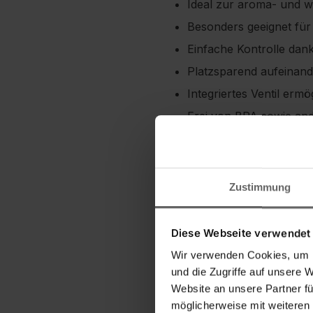
Ideal zur aroma- und 
Besonders geeignet für
Einfache Kontrolle dan
Platzsparend aufeinand
Integriertes Ventil ermö
Frei von BPA sowie an
Zustimmung
Bedienungsanleitung
Diese Webseite verwendet
Wir verwenden Cookies, um I
und die Zugriffe auf unsere 
Website an unsere Partner fü
möglicherweise mit weiteren