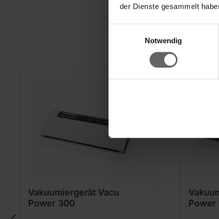
der Dienste gesammelt haben
Einwilligungsauswahl
Notwendig
Vakuumiergerät Vacu
Vakuum
Power 300
Power