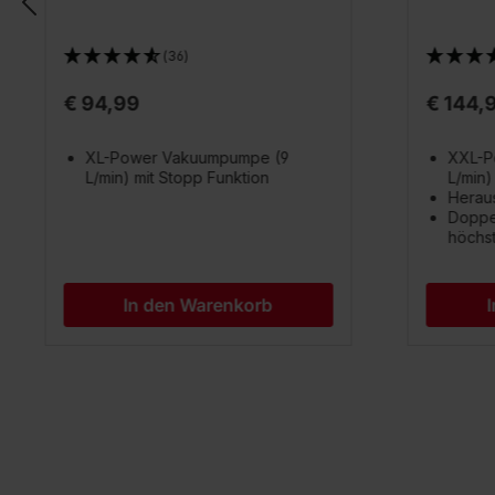
(36)
€ 94,99
€ 144,
XL-Power Vakuumpumpe (9
XXL-P
L/min) mit Stopp Funktion
L/min)
Herau
Doppel
höchst
In den Warenkorb