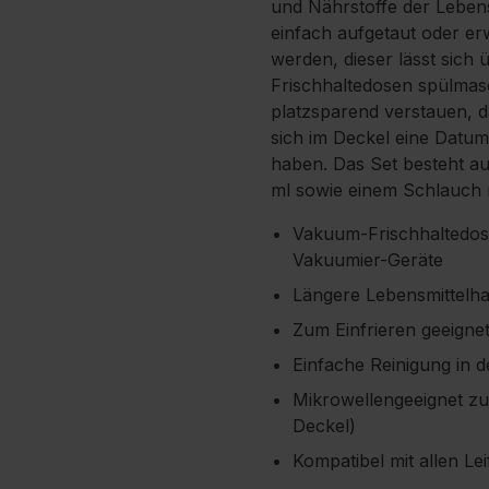
und Nährstoffe der Lebens
einfach aufgetaut oder e
werden, dieser lässt sich 
Frischhaltedosen spülmasc
platzsparend verstauen, d
sich im Deckel eine Datu
haben. Das Set besteht a
ml sowie einem Schlauch m
Vakuum-Frischhaltedose
Vakuumier-Geräte
Längere Lebensmittelha
Zum Einfrieren geeignet 
Einfache Reinigung in 
Mikrowellengeeignet zu
Deckel)
Kompatibel mit allen Le