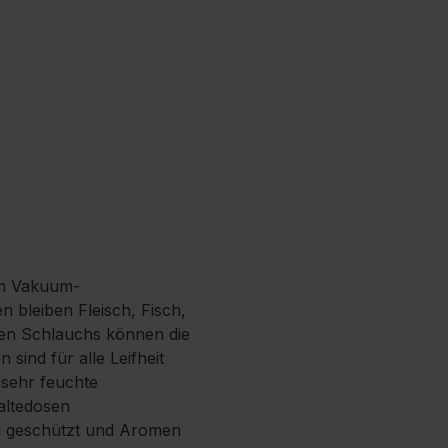
em Vakuum-
n bleiben Fleisch, Fisch,
enen Schlauchs können die
ind für alle Leifheit
 sehr feuchte
haltedosen
and geschützt und Aromen