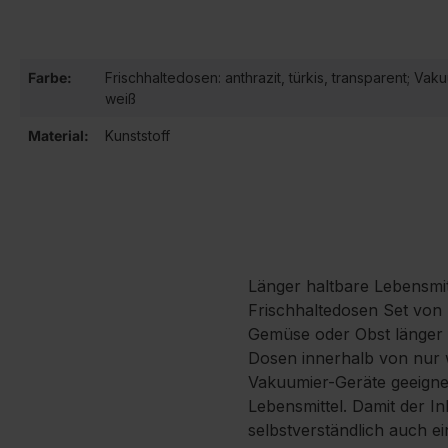
Farbe:
Frischhaltedosen: anthrazit, türkis, transparent; Va
weiß
Material:
Kunststoff
Länger haltbare Lebensmi
Frischhaltedosen Set von L
Gemüse oder Obst länger f
Dosen innerhalb von nur w
Vakuumier-Geräte geeignet
Lebensmittel. Damit der I
selbstverständlich auch e