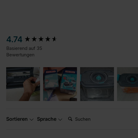
New content loaded
4.74
Basierend auf 35
Bewertungen
Suchen:
Sortieren
Sprache