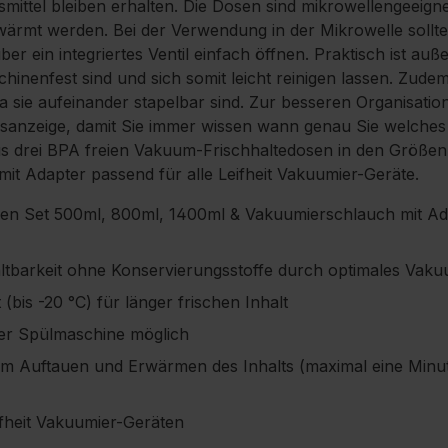
mittel bleiben erhalten. Die Dosen sind mikrowellengeeig
rwärmt werden. Bei der Verwendung in der Mikrowelle sol
über ein integriertes Ventil einfach öffnen. Praktisch ist a
hinenfest sind und sich somit leicht reinigen lassen. Zude
a sie aufeinander stapelbar sind. Zur besseren Organisation
msanzeige, damit Sie immer wissen wann genau Sie welches
us drei BPA freien Vakuum-Frischhaltedosen in den Größe
it Adapter passend für alle Leifheit Vakuumier-Geräte.
n Set 500ml, 800ml, 1400ml & Vakuumierschlauch mit Ada
ltbarkeit ohne Konservierungsstoffe durch optimales Vak
(bis -20 °C) für länger frischen Inhalt
der Spülmaschine möglich
m Auftauen und Erwärmen des Inhalts (maximal eine Minut
ifheit Vakuumier-Geräten