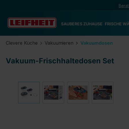
Berat
m Hauptinhalt springen
Zur Suche springen
Zur Hauptnavigation springen
SAUBERES ZUHAUSE
FRISCHE W
Clevere Küche
Vakuumieren
Vakuumdosen
Vakuum-Frischhaltedosen Set
Bildergalerie überspringen