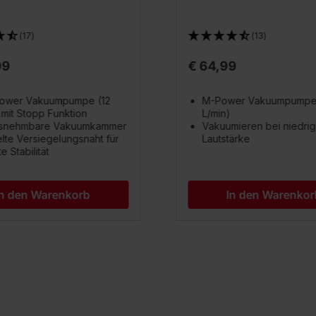
(17)
(13)
99
€ 64,99
ower Vakuumpumpe (12
M-Power Vakuumpumpe
 mit Stopp Funktion
L/min)
snehmbare Vakuumkammer
Vakuumieren bei niedrig
te Versiegelungsnaht für
Lautstärke
e Stabilität
In den Warenkorb
In den Warenkor