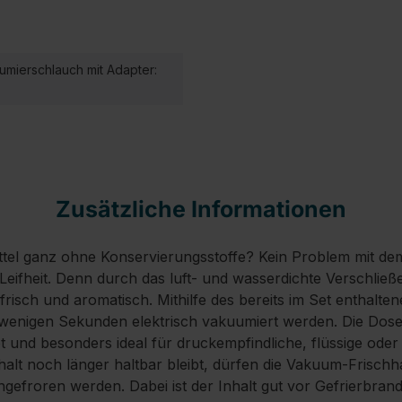
kuumierschlauch mit Adapter:
Zusätzliche Informationen
ttel ganz ohne Konservierungsstoffe? Kein Problem mit d
eifheit. Denn durch das luft- und wasserdichte Verschließe
risch und aromatisch. Mithilfe des bereits im Set enthalt
enigen Sekunden elektrisch vakuumiert werden. Die Dosen s
 und besonders ideal für druckempfindliche, flüssige oder
nhalt noch länger haltbar bleibt, dürfen die Vakuum-Frisch
ingefroren werden. Dabei ist der Inhalt gut vor Gefrierbr