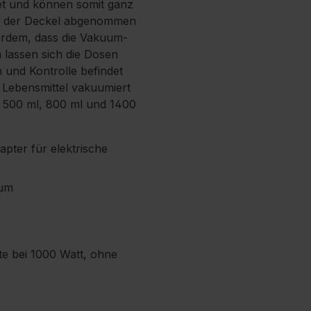
net und können somit ganz
lte der Deckel abgenommen
ußerdem, dass die Vakuum-
m lassen sich die Dosen
 und Kontrolle befindet
 Lebensmittel vakuumiert
n 500 ml, 800 ml und 1400
pter für elektrische
uum
e bei 1000 Watt, ohne