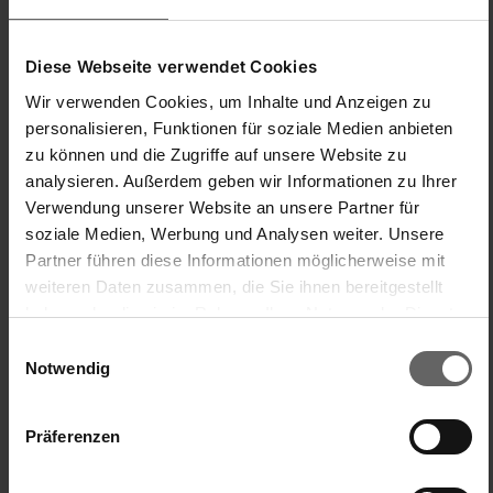
Diese Webseite verwendet Cookies
Wir verwenden Cookies, um Inhalte und Anzeigen zu
New content loaded
3.60
personalisieren, Funktionen für soziale Medien anbieten
Basierend auf 5 Bewertungen
zu können und die Zugriffe auf unsere Website zu
analysieren. Außerdem geben wir Informationen zu Ihrer
Verwendung unserer Website an unsere Partner für
Suchen:
Sortieren
Sprache
soziale Medien, Werbung und Analysen weiter. Unsere
Partner führen diese Informationen möglicherweise mit
weiteren Daten zusammen, die Sie ihnen bereitgestellt
Produktbewertungen
Fragen
haben oder die sie im Rahmen Ihrer Nutzung der Dienste
gesammelt haben. Sie geben Einwilligung zu unseren
Einwilligungsauswahl
Cookies, wenn Sie unsere Webseite weiterhin nutzen.
Notwendig
Z
Präferenzen
Zauberfee