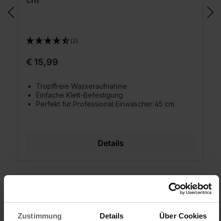
(2)
€ 15,99
Tropffreie Wasseraufnahme
Einfache Klett-Befestigung
Perfekt für Professional Einwascher 45 cm
Details
Zustimmung
Details
Über Cookies