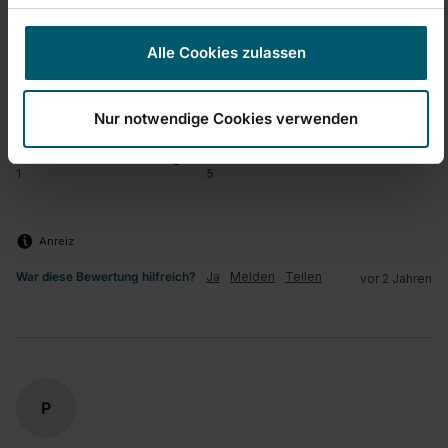
der Bezug einfach reinigen lässt. Leider hinterlässt er 
teilweise schlieren, daher ein Stern Abzug.
Alle Cookies zulassen
Einfache Handhabung/Bedienung
Preis-/Leistungsverhältnis
Nur notwendige Cookies verwenden
1
5
1
5
quality d'produit
1
5
Anreiz
War diese Bewertung hilfreich?
Ja
Melden
Teilen
vor 2 Jahren
P