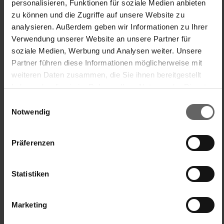
personalisieren, Funktionen für soziale Medien anbieten
Streifen.
zu können und die Zugriffe auf unsere Website zu
analysieren. Außerdem geben wir Informationen zu Ihrer
Anreiz
Verwendung unserer Website an unsere Partner für
War diese Bewertung hilfreich?
Ja
Melden
Teilen
vor 2 Jahren
soziale Medien, Werbung und Analysen weiter. Unsere
Partner führen diese Informationen möglicherweise mit
weiteren Daten zusammen, die Sie ihnen bereitgestellt
haben oder die sie im Rahmen Ihrer Nutzung der Dienste
gesammelt haben. Sie geben Einwilligung zu unseren
Einwilligungsauswahl
Cookies, wenn Sie unsere Webseite weiterhin nutzen.
Notwendig
R
Verified Customer
Präferenzen
ReviewRita
Statistiken
Fensterwischer-Bezug
Bezug Fensterwischer 2in1 XL Pro Reach
Marketing
Die Bedienung ist simpel, der Bezug lässt sich einfach an- 
und abziehen. Positiv ist ebenfalls anzumerken, dass sich 