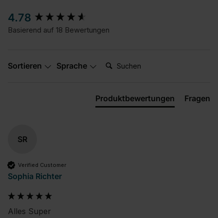
New content loaded
4.78
Basierend auf 18 Bewertungen
Suchen:
Sortieren
Sprache
Produktbewertungen
Fragen
SR
Verified Customer
Sophia Richter
Alles Super