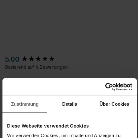
New content loaded
5.00
Basierend auf 4 Bewertungen
Suchen:
Sortieren
Sprache
Zustimmung
Details
Über Cookies
Produktbewertungen
Fragen
Diese Webseite verwendet Cookies
Wir verwenden Cookies, um Inhalte und Anzeigen zu
G