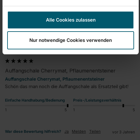
Alle Cookies zulassen
G
Nur notwendige Cookies verwenden
Verified Customer
GeoStad
Auffangschale Cherrymat, Pflaumenentsteiner
Auffangschale Cherrymat, Pflaumenentsteiner
Schön das man noch die Auffangschale als Ersatzteil gibt!
Einfache Handhabung/Bedienung
Preis-/Leistungsverhältnis
1
5
1
5
War diese Bewertung hilfreich?
Ja
Melden
Teilen
vor 3 Jahren