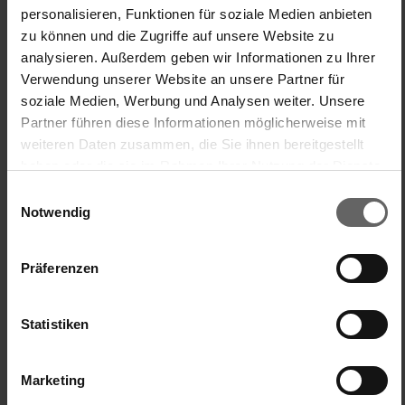
personalisieren, Funktionen für soziale Medien anbieten
zu können und die Zugriffe auf unsere Website zu
Verified Customer
analysieren. Außerdem geben wir Informationen zu Ihrer
Greta
Verwendung unserer Website an unsere Partner für
soziale Medien, Werbung und Analysen weiter. Unsere
Partner führen diese Informationen möglicherweise mit
Schnelle, korrekte, gut verpackte Lieferung!
weiteren Daten zusammen, die Sie ihnen bereitgestellt
Auffangschale Cherrymat, Pflaumenentsteiner
haben oder die sie im Rahmen Ihrer Nutzung der Dienste
Prima, dass es bei Leifheit auch Ersatzteile gibt!
gesammelt haben. Sie geben Einwilligung zu unseren
Einwilligungsauswahl
Cookies, wenn Sie unsere Webseite weiterhin nutzen.
Notwendig
Einfache Handhabung/Bedienung
Preis-/Leistungsverhältnis
1
5
1
5
quality d'produit
Präferenzen
1
5
Statistiken
War diese Bewertung hilfreich?
Ja
Melden
Teilen
vor 3 Jahren
Marketing