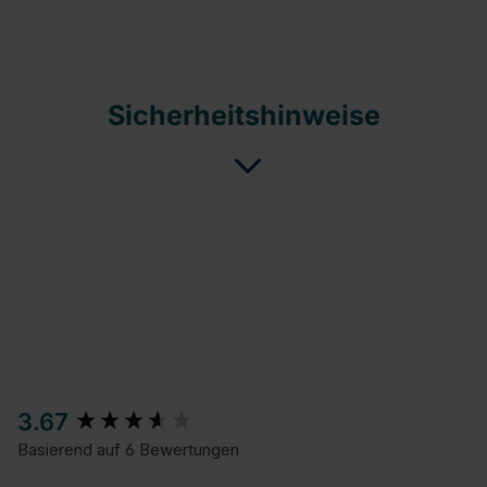
Sicherheitshinweise
New content loaded
3.67
Basierend auf 6 Bewertungen