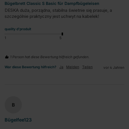
Bügelbrett Classic S Basic für Dampfbügeleisen
DESKA duża, porządna, stabilna świetnie się prasuje, a 
szczególnie praktyczny jest uchwyt na kabelek!
quality d'produit
1
5
1 Person hat diese Bewertung hilfreich gefunden.
War diese Bewertung hilfreich?
Ja
Melden
Teilen
vor 4 Jahren
B
Bügelfee123