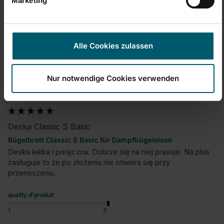
Marketing
Alle Cookies zulassen
K
Nur notwendige Cookies verwenden
Verified Customer
Konr@d
Deska Classic S Basic
Bügelbrett Classic S Basic für Dampfbügeleisen
Deska lekka i poręczna. Dobrze się na niej prasuje. Na plus 
zasługuje to że po złożeniu nie otwiera się przy 
przenoszeniu.
quality d'produit
1
5