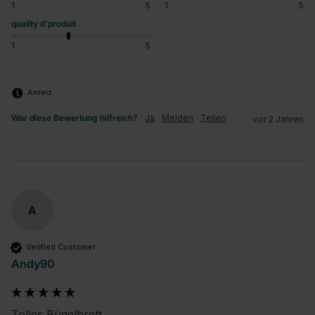
1
5
1
5
quality d'produit
1
5
Anreiz
War diese Bewertung hilfreich?
Ja
Melden
Teilen
vor 2 Jahren
A
Verified Customer
Andy90
Tolles Bügelbrett