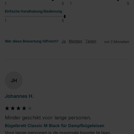
1
5
1
5
Einfache Handhabung/Bedienung
1
5
War diese Bewertung hilfreich?
Ja
Melden
Teilen
vor 2 Monaten
JH
Johannes H.
Minder geschikt voor lange personen.
Bügelbrett Classic M Black für Dampfbügeleisen
Voor lange personen is de maximale hoogte te laag.