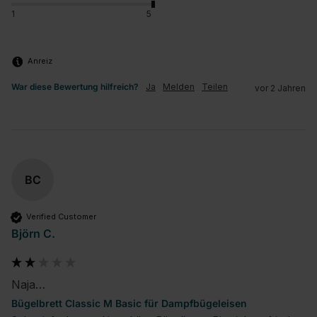
1
5
Anreiz
War diese Bewertung hilfreich?
Ja
Melden
Teilen
vor 2 Jahren
BC
Verified Customer
Björn C.
Naja…
Bügelbrett Classic M Basic für Dampfbügeleisen