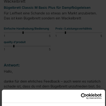
Wackelbrett
Bügelbrett Classic M Basic Plus für Dampfbügeleisen
Für Leifheit eine Schande so etwas am Markt anzubieten. 
Das ist kein Bügelbrett sondern ein Wackelbrett
Einfache Handhabung/Bedienung
Preis-/Leistungsverhältnis
1
5
1
5
quality d'produit
1
5
Antwort:
Hallo,

danke für dein ehrliches Feedback – auch wenn es natürlich 
schade ist, dass du mit dem Bügelbrett unzufrieden bist. So 
sollte das natürlich nicht sein!

Ein wackelndes oder instabiles Bügelbrett entspricht nicht 