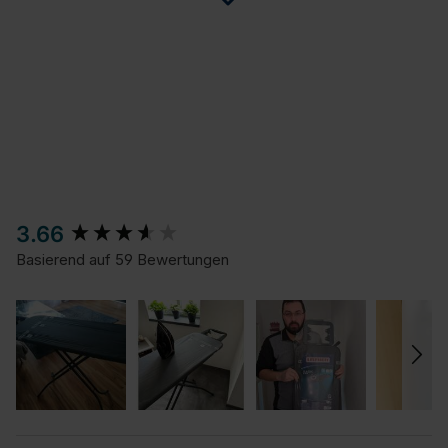
New content loaded
3.66
Basierend auf 59 Bewertungen