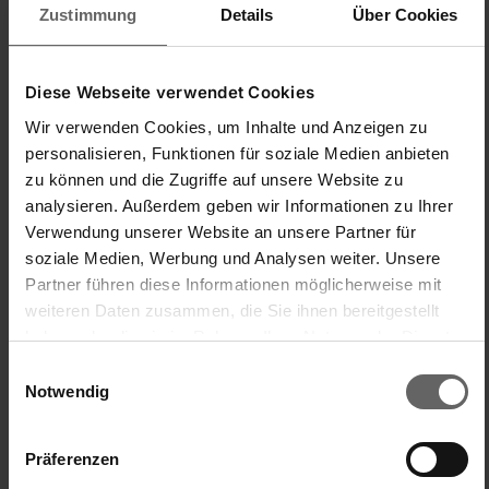
unserem Qualitätsanspruch. Möglicherweise handelt es sich 
Zustimmung
Details
Über Cookies
um ein fehlerhaftes Exemplar oder ein Montageproblem. 
Melde dich gerne direkt bei unserem Kundenservice mit 
Fotos und dem Kaufbeleg unter info@leifheit.com; Ticket 
Diese Webseite verwendet Cookies
547101 – wir schauen uns das gerne gemeinsam mit dir an 
und finden eine Lösung.

Wir verwenden Cookies, um Inhalte und Anzeigen zu
personalisieren, Funktionen für soziale Medien anbieten
Viele Grüße

zu können und die Zugriffe auf unsere Website zu
Kim,Leifheit Team
analysieren. Außerdem geben wir Informationen zu Ihrer
Verwendung unserer Website an unsere Partner für
War diese Bewertung hilfreich?
Ja
Melden
Teilen
vor einem Jahr
soziale Medien, Werbung und Analysen weiter. Unsere
Partner führen diese Informationen möglicherweise mit
weiteren Daten zusammen, die Sie ihnen bereitgestellt
haben oder die sie im Rahmen Ihrer Nutzung der Dienste
gesammelt haben. Sie geben Einwilligung zu unseren
Einwilligungsauswahl
P6
Cookies, wenn Sie unsere Webseite weiterhin nutzen.
Notwendig
Petra 62
Präferenzen