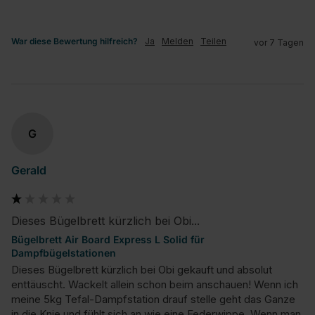
War diese Bewertung hilfreich?
Ja
Melden
Teilen
vor 7 Tagen
G
Gerald
Dieses Bügelbrett kürzlich bei Obi...
Bügelbrett Air Board Express L Solid für
Dampfbügelstationen
Dieses Bügelbrett kürzlich bei Obi gekauft und absolut 
enttäuscht. Wackelt allein schon beim anschauen! Wenn ich 
meine 5kg Tefal-Dampfstation drauf stelle geht das Ganze 
in die Knie und fühlt sich an wie eine Federwippe. Wenn man 