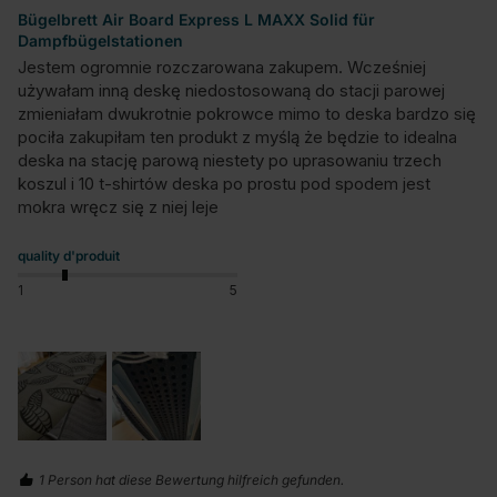
Bügelbrett Air Board Express L MAXX Solid für
Dampfbügelstationen
Jestem ogromnie rozczarowana zakupem. Wcześniej 
używałam inną deskę niedostosowaną do stacji parowej 
zmieniałam dwukrotnie pokrowce mimo to deska bardzo się 
pociła zakupiłam ten produkt z myślą że będzie to idealna 
deska na stację parową niestety po uprasowaniu trzech 
koszul i 10 t-shirtów deska po prostu pod spodem jest 
mokra wręcz się z niej leje
quality d'produit
1
5
1 Person hat diese Bewertung hilfreich gefunden.