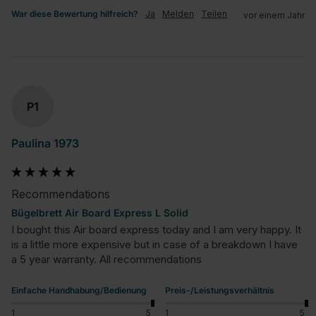
War diese Bewertung hilfreich?
Ja
Melden
Teilen
vor einem Jahr
P1
Paulina 1973
Recommendations
Bügelbrett Air Board Express L Solid
I bought this Air board express today and I am very happy. It 
is a little more expensive but in case of a breakdown I have 
a 5 year warranty. All recommendations
Einfache Handhabung/Bedienung
Preis-/Leistungsverhältnis
1
5
1
5