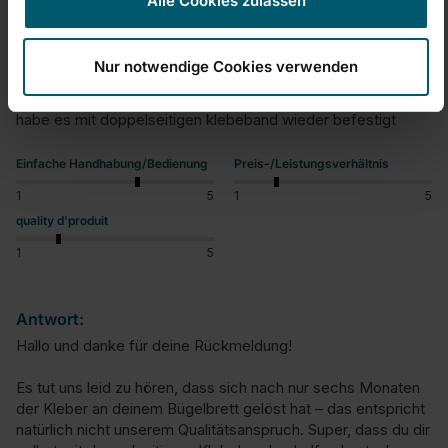
Alle Cookies zulassen
unbrauchbar
Nur notwendige Cookies verwenden
Bügelbrett Air Board Express L Solid
nach 6 monaten löste sich der leim schine bügelbrett

habe es mit doppelseitigen klebeband wieder befestigt
Einfache Handhabung/Bedienung
Preis-/Leistungsverhältnis
1
5
1
5
quality d'produit
1
5
Antwort:
Hallo und danke für deine Rückmeldung!

Es tut uns leid zu hören, dass sich nach nur sechs Monaten 
der Kleber an deinem Bügelbrett gelöst hat – das entspricht 
natürlich nicht unserem Qualitätsanspruch. Super, dass du dir 