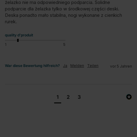
żelazko nie ma odpowiedniego podparcia. Solidne 
podparcie dla żelazka tylko w środkowej części deski. 
Deska ponadto mało stabilna, nogi wykonane z cienkich 
rurek.
quality d'produit
1
5
War diese Bewertung hilfreich?
Ja
Melden
Teilen
vor 5 Jahren
1
2
3