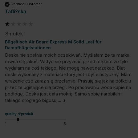
Verified Customer
Tafli?ska
Smutek
Bügeltisch Air Board Express M Solid Leaf für
Dampfbügelstationen
Deska nie spełnia moich oczekiwań. Myślałam że ta marka 
równa się jakoś. Wstyd się przyznać przed mężem że tyle 
wydałam na coś takiego. Nie mogę nawet narzekać. Blat 
deski wykonany z materiału który jest zbyt elastyczny. Mam 
wrażenie cze zaraz się przełamie. Prasuję się jak na półkolu 
przez te uginające się brzegi. Po prasowaniu woda kapie na 
podłogę. Deska jest cała mokrą. Samo sobię narobiłam 
takiego drogiego bigosu.....:(
quality d'produit
1
5