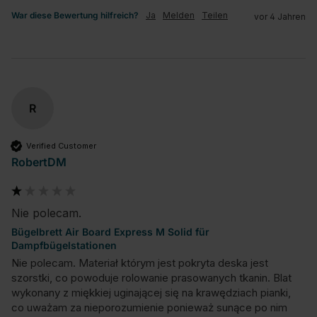
War diese Bewertung hilfreich?
Ja
Melden
Teilen
vor 4 Jahren
R
Verified Customer
RobertDM
Nie polecam.
Bügelbrett Air Board Express M Solid für
Dampfbügelstationen
Nie polecam. Materiał którym jest pokryta deska jest 
szorstki, co powoduje rolowanie prasowanych tkanin. Blat 
wykonany z miękkiej uginającej się na krawędziach pianki, 
co uważam za nieporozumienie ponieważ sunące po nim 