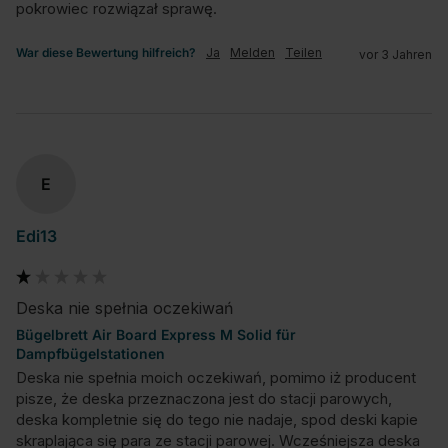
pokrowiec rozwiązał sprawę.
War diese Bewertung hilfreich?
Ja
Melden
Teilen
vor 3 Jahren
E
Edi13
Deska nie spełnia oczekiwań
Bügelbrett Air Board Express M Solid für
Dampfbügelstationen
Deska nie spełnia moich oczekiwań, pomimo iż producent 
pisze, że deska przeznaczona jest do stacji parowych, 
deska kompletnie się do tego nie nadaje, spod deski kapie 
skraplająca się para ze stacji parowej. Wcześniejsza deska 