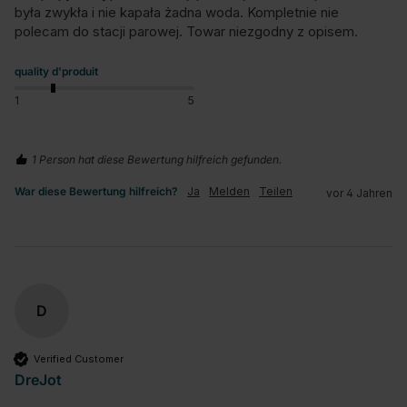
była zwykła i nie kapała żadna woda. Kompletnie nie 
polecam do stacji parowej. Towar niezgodny z opisem.
quality d'produit
1
5
1 Person hat diese Bewertung hilfreich gefunden.
War diese Bewertung hilfreich?
Ja
Melden
Teilen
vor 4 Jahren
D
Verified Customer
DreJot