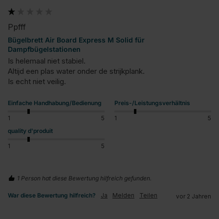
Ppfff
Bügelbrett Air Board Express M Solid für
Dampfbügelstationen
Is helemaal niet stabiel.

Altijd een plas water onder de strijkplank.

Is echt niet veilig.
Einfache Handhabung/Bedienung
Preis-/Leistungsverhältnis
1
5
1
5
quality d'produit
1
5
1 Person hat diese Bewertung hilfreich gefunden.
War diese Bewertung hilfreich?
Ja
Melden
Teilen
vor 2 Jahren