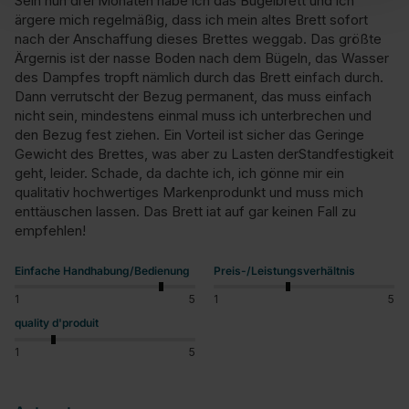
Sein nun drei Monaten habe ich das Bügelbrett und ich 
ärgere mich regelmäßig, dass ich mein altes Brett sofort 
nach der Anschaffung dieses Brettes weggab. Das größte 
Ärgernis ist der nasse Boden nach dem Bügeln, das Wasser 
des Dampfes tropft nämlich durch das Brett einfach durch. 
Dann verrutscht der Bezug permanent, das muss einfach 
nicht sein, mindestens einmal muss ich unterbrechen und 
den Bezug fest ziehen. Ein Vorteil ist sicher das Geringe 
Gewicht des Brettes, was aber zu Lasten derStandfestigkeit 
geht, leider. Schade, da dachte ich, ich gönne mir ein 
qualitativ hochwertiges Markenprodunkt und muss mich 
enttäuschen lassen. Das Brett iat auf gar keinen Fall zu 
empfehlen!
Einfache Handhabung/Bedienung
Preis-/Leistungsverhältnis
1
5
1
5
quality d'produit
1
5