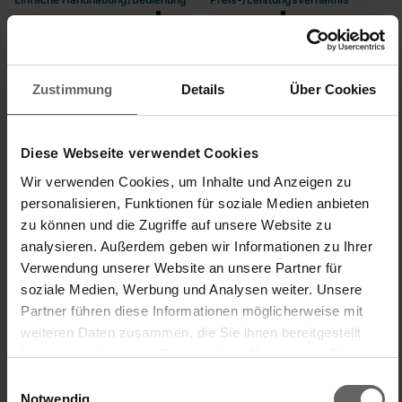
1
5
1
5
quality d'produit
1
5
Zustimmung
Details
Über Cookies
Antwort:
Diese Webseite verwendet Cookies
Hallo, 

Wir verwenden Cookies, um Inhalte und Anzeigen zu
vielen Dank für Ihr Feedback bezüglich unserer aktuellen 
personalisieren, Funktionen für soziale Medien anbieten
Bügelbrettversion. Es tut uns leid zu hören, dass Sie mit dem 
zu können und die Zugriffe auf unsere Website zu
neueren Modell nicht zufrieden sind und dass es im 
analysieren. Außerdem geben wir Informationen zu Ihrer
Vergleich zu älteren Modellen eine klare Verschlechterung 
Verwendung unserer Website an unsere Partner für
aufweist.

soziale Medien, Werbung und Analysen weiter. Unsere
Partner führen diese Informationen möglicherweise mit
Wir entschuldigen uns aufrichtig für die Unannehmlichkeiten, 
die Ihnen entstanden sind und möchte Ihnen versichern, 
weiteren Daten zusammen, die Sie ihnen bereitgestellt
dass wir solche Hinweise sehr ernst nehmen und diese auch 
haben oder die sie im Rahmen Ihrer Nutzung der Dienste
an unsere Entwicklungsabteilung weitergeben. 

gesammelt haben. Sie geben Einwilligung zu unseren
Einwilligungsauswahl
Cookies, wenn Sie unsere Webseite weiterhin nutzen.
Notwendig