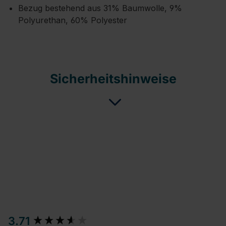
Bezug bestehend aus 31% Baumwolle, 9%
Polyurethan, 60% Polyester
Sicherheitshinweise
New content loaded
3.71