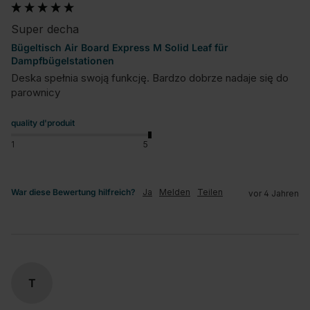
Super decha
Bügeltisch Air Board Express M Solid Leaf für
Dampfbügelstationen
Deska spełnia swoją funkcję. Bardzo dobrze nadaje się do 
parownicy
quality d'produit
1
5
War diese Bewertung hilfreich?
Ja
Melden
Teilen
vor 4 Jahren
T