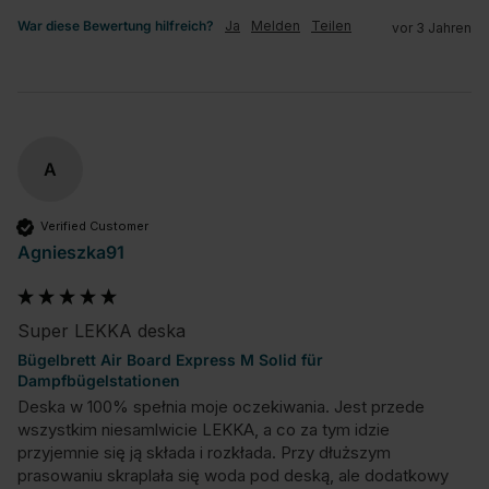
War diese Bewertung hilfreich?
Ja
Melden
Teilen
vor 3 Jahren
A
Verified Customer
Agnieszka91
Super LEKKA deska
Bügelbrett Air Board Express M Solid für
Dampfbügelstationen
Deska w 100% spełnia moje oczekiwania. Jest przede 
wszystkim niesamlwicie LEKKA, a co za tym idzie 
przyjemnie się ją składa i rozkłada. Przy dłuższym 
prasowaniu skraplała się woda pod deską, ale dodatkowy 